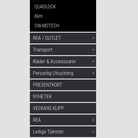
QUADLOCK
Klim
SW-MOTECH
REA / OUTLET
Transport
Kläder & Accessoarer
Personlig Utrustning
PRESENTKORT
NYHETER
VECKANS KLIPP
REA
Lediga Tjänster