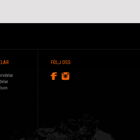
ELAR
FÖLJ OSS
ervdelar
delar
dson