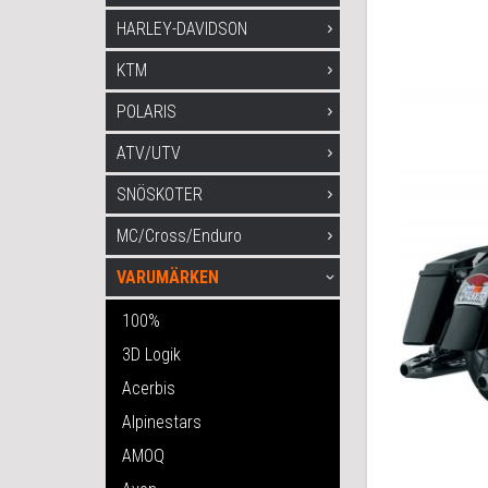
HARLEY-DAVIDSON
KTM
POLARIS
ATV/UTV
SNÖSKOTER
MC/Cross/Enduro
VARUMÄRKEN
100%
3D Logik
Acerbis
Alpinestars
AMOQ