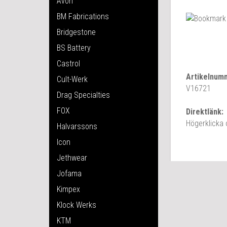
Avon
BM Fabrications
Bridgestone
BS Battery
Castrol
Artikelnum
Cult-Werk
V16721
Drag Specialties
FOX
Direktlänk:
Högerklicka
Halvarssons
Icon
Jethwear
Jofama
Kimpex
Klock Werks
KTM