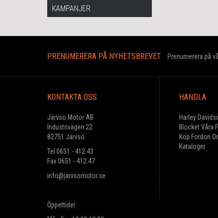
KAMPANJER
PRENUMERERA PÅ NYHETSBREVET
Prenumerera på vår
KONTAKTA OSS
HANDLA
Järvsö Motor AB
Harley Davids
Industrivägen 22
Blocket Våra 
82751 Järvsö
Köp Fordon On
Kataloger
Tel 0651 - 412 43
Fax 0651 - 412 47
info@jarvsomotor.se
Öppettider