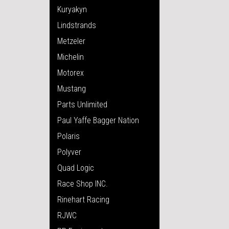
Kuryakyn
Lindstrands
Metzeler
Michelin
Motorex
Mustang
Parts Unlimited
Paul Yaffe Bagger Nation
Polaris
Polyver
Quad Logic
Race Shop INC.
Rinehart Racing
RJWC