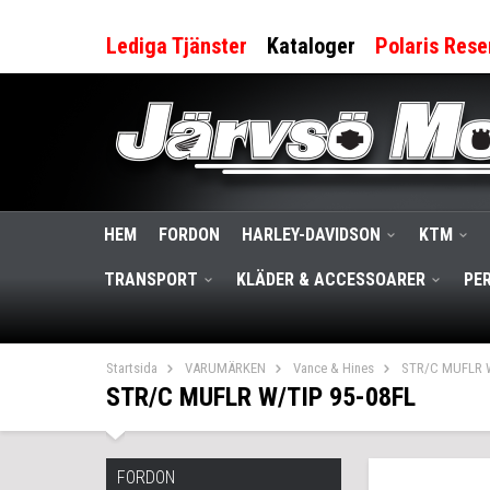
Lediga Tjänster
Kataloger
Polaris Rese
HEM
FORDON
HARLEY-DAVIDSON
KTM
TRANSPORT
KLÄDER & ACCESSOARER
PE
Startsida
VARUMÄRKEN
Vance & Hines
STR/C MUFLR W
STR/C MUFLR W/TIP 95-08FL
FORDON