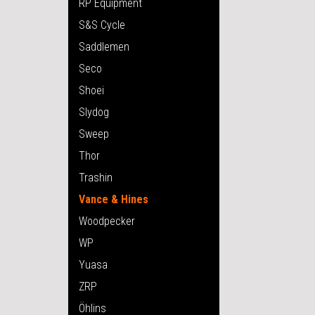
RP Equipment
S&S Cycle
Saddlemen
Seco
Shoei
Slydog
Sweep
Thor
Trashin
Vance & Hines
Woodpecker
WP
Yuasa
ZRP
Öhlins