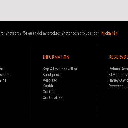
t nyhetsbrev för att ta del av produktnyheter och erbjudanden!
Klicka här!
INFORMATION
RESERVD
on
Köp & Leveransvillkor
Polaris Res
Fordon
Kundtjänst
KTM Reserv
line
Verkstad
Harley-Davi
Karriär
Reservdelar
Om Oss
Om Cookies