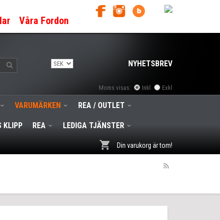
lar
Våra Fordon
NYHETSBREV
Moms visas:
Inkl
Exkl
VARUMÄRKEN
REA / OUTLET
 KLIPP
REA
LEDIGA TJÄNSTER
Din varukorg är tom!