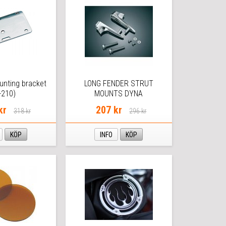
unting bracket
LONG FENDER STRUT
-210)
MOUNTS DYNA
kr
207 kr
318 kr
296 kr
KÖP
INFO
KÖP