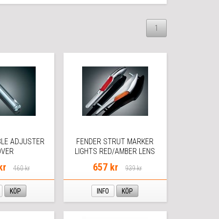
1
BLE ADJUSTER
FENDER STRUT MARKER
OVER
LIGHTS RED/AMBER LENS
kr
657 kr
460 kr
939 kr
KÖP
INFO
KÖP