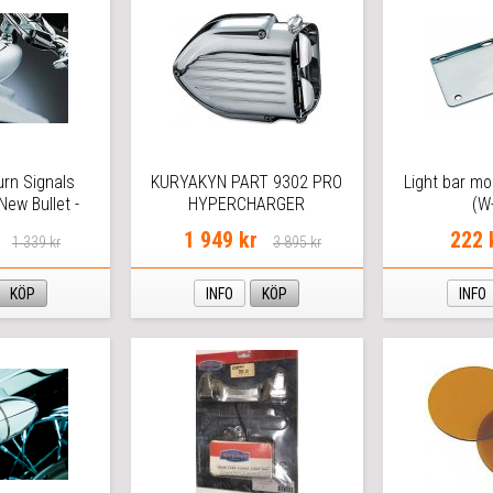
urn Signals
KURYAKYN PART 9302 PRO
Light bar mo
New Bullet -
HYPERCHARGER
(W
 Lens
1 949 kr
222 
1 339 kr
3 895 kr
KÖP
INFO
KÖP
INFO