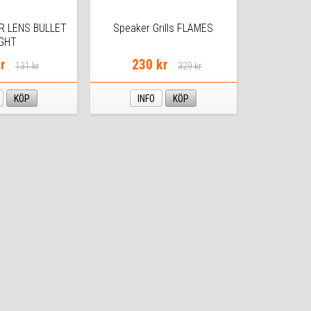
R LENS BULLET
Speaker Grills FLAMES
IGHT
r
230 kr
131 kr
329 kr
KÖP
INFO
KÖP