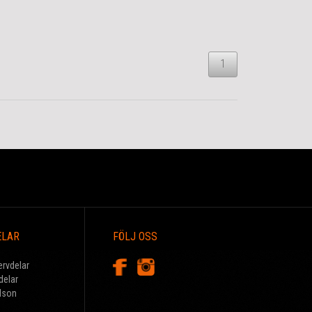
1
ELAR
FÖLJ OSS
ervdelar
delar
dson