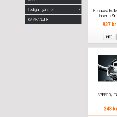
Lediga Tjänster
Panacea Bulle
Inserts S
KAMPANJER
937 kr
INFO
SPEEDO/ T
248 k