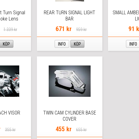
t Turn Signal
REAR TURN SIGNAL LIGHT
SMALL AMBE
moke Lens
BAR
L
671 kr
91 k
1 339 kr
959 kr
KÖP
INFO
KÖP
INFO
ACH VISOR
TWIN CAM CYLINDER BASE
COVER
r
455 kr
355 kr
655 kr