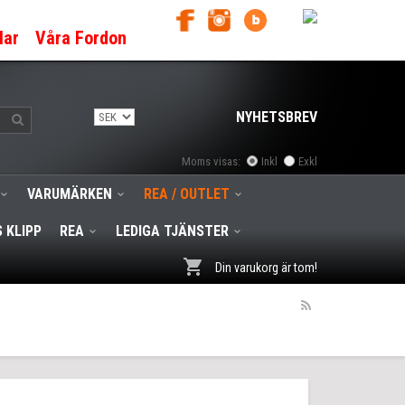
lar
Våra Fordon
NYHETSBREV
Moms visas:
Inkl
Exkl
VARUMÄRKEN
REA / OUTLET
 KLIPP
REA
LEDIGA TJÄNSTER
Din varukorg är tom!