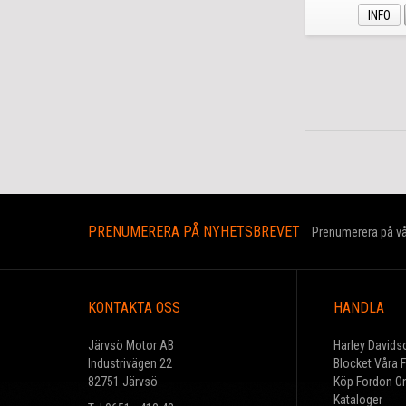
INFO
PRENUMERERA PÅ NYHETSBREVET
Prenumerera på vår
KONTAKTA OSS
HANDLA
Järvsö Motor AB
Harley Davids
Industrivägen 22
Blocket Våra 
82751 Järvsö
Köp Fordon On
Kataloger