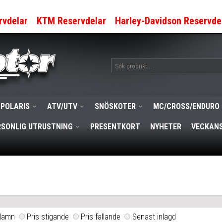
rvdelar
KTM Reservdelar
Harley-Davidson Reservde
POLARIS
ATV/UTV
SNÖSKOTER
MC/CROSS/ENDURO
RSONLIG UTRUSTNING
PRESENTKORT
NYHETER
VECKANS
Namn
Pris stigande
Pris fallande
Senast inlagd