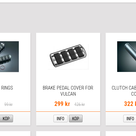
 RINGS
BRAKE PEDAL COVER FOR
CLUTCH CA
VULCAN
C
r
299 kr
322 
99 kr
426 kr
KÖP
INFO
KÖP
INFO