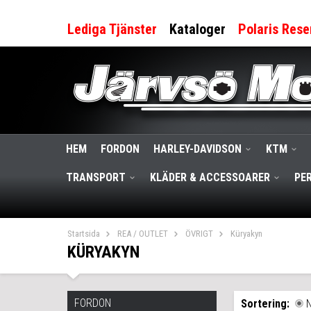
Lediga Tjänster
Kataloger
Polaris Rese
HEM
FORDON
HARLEY-DAVIDSON
KTM
TRANSPORT
KLÄDER & ACCESSOARER
PE
Startsida
REA / OUTLET
ÖVRIGT
Küryakyn
KÜRYAKYN
FORDON
Sortering: