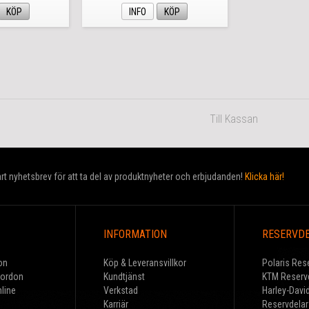
KÖP
INFO
KÖP
Till Kassan
t nyhetsbrev för att ta del av produktnyheter och erbjudanden!
Klicka här!
INFORMATION
RESERVD
on
Köp & Leveransvillkor
Polaris Res
Fordon
Kundtjänst
KTM Reserv
line
Verkstad
Harley-Davi
Karriär
Reservdelar