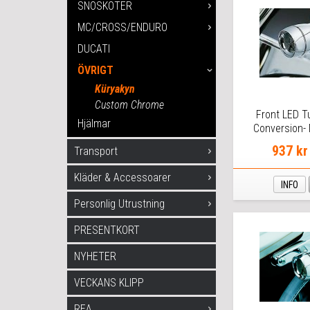
SNÖSKOTER
MC/CROSS/ENDURO
DUCATI
ÖVRIGT
Küryakyn
Custom Chrome
Front LED T
Hjälmar
Conversion- 
Smoke
937 kr
Transport
Kläder & Accessoarer
INFO
Personlig Utrustning
PRESENTKORT
NYHETER
VECKANS KLIPP
REA