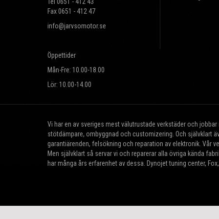
Tel 0651 - 412 43
Fax 0651 - 412 47
info@jarvsomotor.se
Öppettider
Mån-Fre: 10.00-18.00
Lör: 10.00-14.00
Vi har en av sveriges mest välutrustade verkstäder och jobba
stötdämpare, ombyggnad och customizering. Och självklart äve
garantiärenden, felsökning och reparation av elektronik. Vår v
Men självklart så servar vi och reparerar alla övriga kända fa
har många års erfarenhet av dessa. Dynojet tuning center, Fox