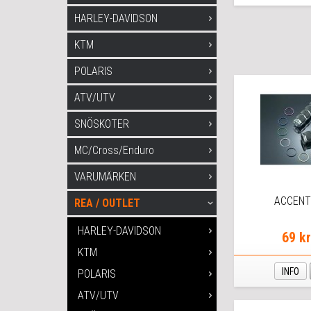
HARLEY-DAVIDSON
KTM
POLARIS
ATV/UTV
SNÖSKOTER
MC/Cross/Enduro
VARUMÄRKEN
ACCENT
REA / OUTLET
HARLEY-DAVIDSON
69 k
KTM
INFO
POLARIS
ATV/UTV