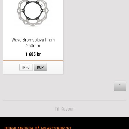
Wave Bromsskiva Fram
260mm
1 685 kr
INFO
KÖP
1
Till Kassan
PRENUMERERA PÅ NYHETSBREVET