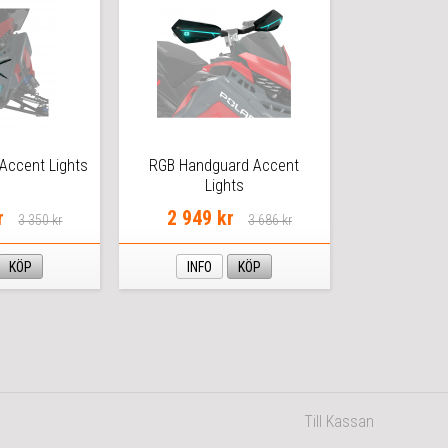
t Accent Lights
RGB Handguard Accent
Lights
r
2 949 kr
3 350 kr
3 686 kr
KÖP
INFO
KÖP
Till Kassan