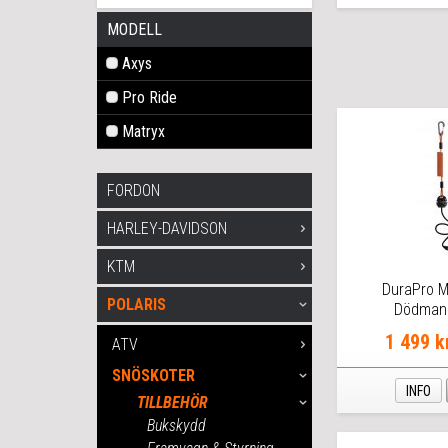
MODELL
Axys
Pro Ride
Matryx
FORDON
HARLEY-DAVIDSON
KTM
DuraPro M
POLARIS
Dödman
1 499 k
ATV
SNÖSKOTER
INFO
TILLBEHÖR
Bukskydd