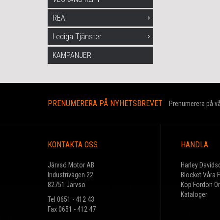
REA
Lediga Tjänster
KAMPANJER
PRENUMERERA PÅ NYHETSBREVET
Prenumerera på vår
KONTAKTA OSS
HANDLA
Järvsö Motor AB
Harley Davids
Industrivägen 22
Blocket Våra 
82751 Järvsö
Köp Fordon On
Kataloger
Tel 0651 - 412 43
Fax 0651 - 412 47