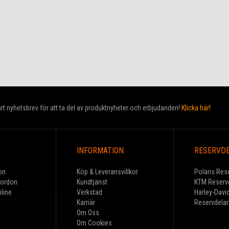
t nyhetsbrev för att ta del av produktnyheter och erbjudanden!
Klicka här!
INFORMATION
RESERVD
on
Köp & Leveransvillkor
Polaris Res
Fordon
Kundtjänst
KTM Reserv
line
Verkstad
Harley-Davi
Karriär
Reservdelar
Om Oss
Om Cookies