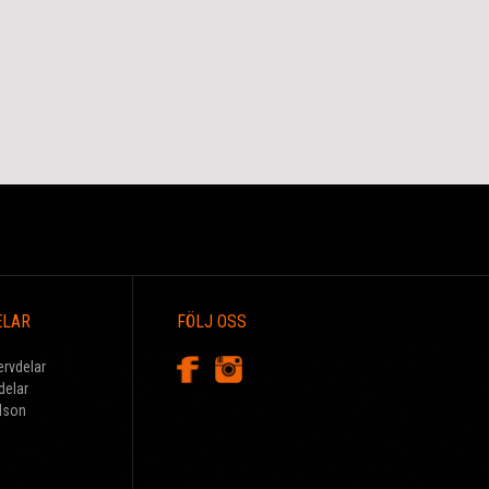
ELAR
FÖLJ OSS
ervdelar
delar
dson