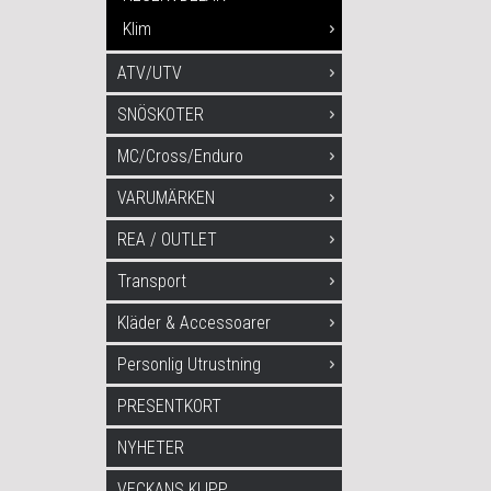
Klim
ATV/UTV
SNÖSKOTER
MC/Cross/Enduro
VARUMÄRKEN
REA / OUTLET
Transport
Kläder & Accessoarer
Personlig Utrustning
PRESENTKORT
NYHETER
VECKANS KLIPP