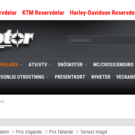
rvdelar
KTM Reservdelar
Harley-Davidson Reservde
POLARIS
ATV/UTV
SNÖSKOTER
MC/CROSS/ENDURO
RSONLIG UTRUSTNING
PRESENTKORT
NYHETER
VECKANS
nik
Namn
Pris stigande
Pris fallande
Senast inlagd