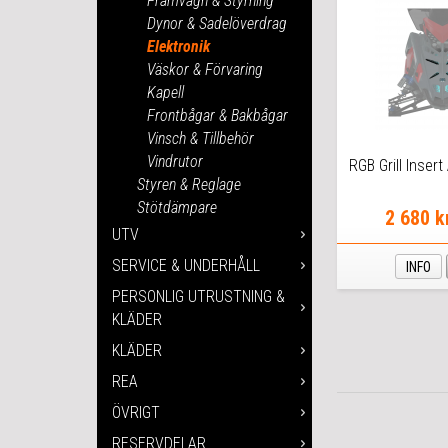
Framvagn & Styrning
Dynor & Sadelöverdrag
Elektronik
Väskor & Förvaring
Kapell
Frontbågar & Bakbågar
Vinsch & Tillbehör
Vindrutor
RGB Grill Inser
Styren & Reglage
Stötdämpare
2 680 k
UTV
SERVICE & UNDERHÅLL
INFO
PERSONLIG UTRUSTNING &
KLÄDER
KLÄDER
REA
ÖVRIGT
RESERVDELAR