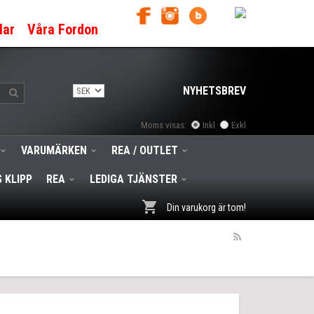
lar
Våra Fordon
NYHETSBREV
Moms visas:
Inkl
Exkl
VARUMÄRKEN
REA / OUTLET
 KLIPP
REA
LEDIGA TJÄNSTER
Din varukorg är tom!