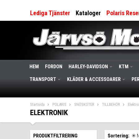
Lediga Tjänster
Kataloger
Polaris Rese
HEM
FORDON
HARLEY-DAVIDSON
KTM
TRANSPORT
KLÄDER & ACCESSOARER
PE
Startsida
POLARIS
SNÖSKOTER
TILLBEHÖR
Elektro
ELEKTRONIK
PRODUKTFILTRERING
Sortering: