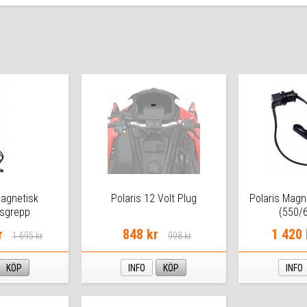
agnetisk
Polaris 12 Volt Plug
Polaris Magn
sgrepp
(550/
r
848 kr
1 420 
1 695 kr
998 kr
KÖP
INFO
KÖP
INFO