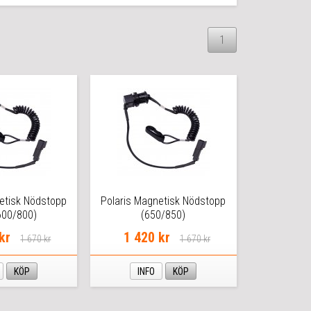
1
etisk Nödstopp
Polaris Magnetisk Nödstopp
600/800)
(650/850)
kr
1 420 kr
1 670 kr
1 670 kr
KÖP
INFO
KÖP