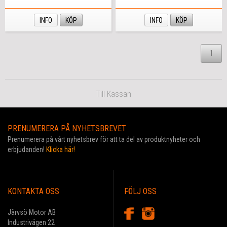
INFO
KÖP
INFO
KÖP
1
Till Kassan
PRENUMERERA PÅ NYHETSBREVET
Prenumerera på vårt nyhetsbrev för att ta del av produktnyheter och
erbjudanden!
Klicka här!
KONTAKTA OSS
FÖLJ OSS
Järvsö Motor AB
Industrivägen 22