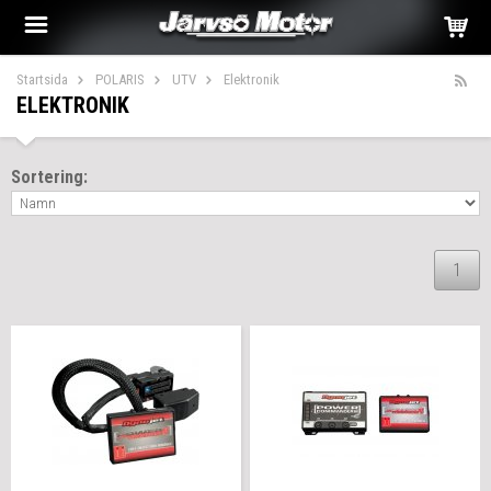
Startsida
POLARIS
UTV
Elektronik
ELEKTRONIK
Sortering:
1