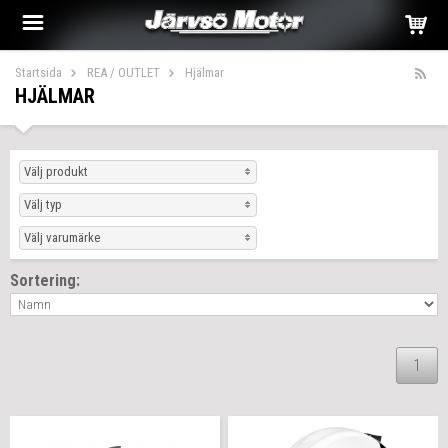
Startsida
REA / OUTLET
Hjälmar
HJÄLMAR
Välj produkt
Välj typ
Välj varumärke
Sortering:
1