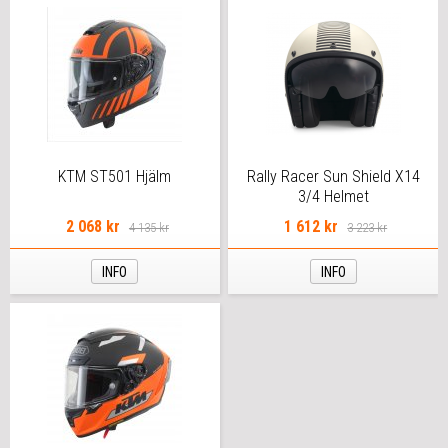
KTM ST501 Hjälm
Rally Racer Sun Shield X14
3/4 Helmet
2 068 kr
1 612 kr
4 135 kr
3 223 kr
INFO
INFO