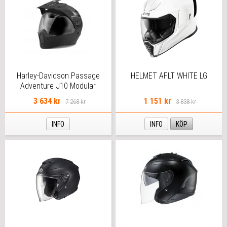
Harley-Davidson Passage
HELMET AFLT WHITE LG
Adventure J10 Modular
Helmet
3 634 kr
1 151 kr
7 268 kr
3 838 kr
INFO
INFO
KÖP