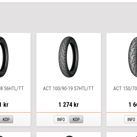
18 56HTL/TT
ACT 100/90-19 57HTL/TT
ACT 150/70
1 kr
1 274 kr
1 6
KÖP
INFO
KÖP
INFO