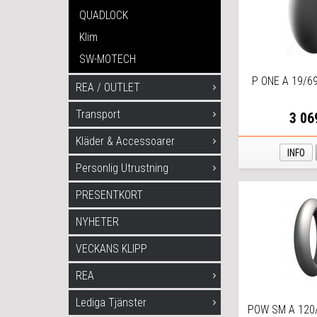
QUADLOCK
Klim
SW-MOTECH
P ONE A 19/6
REA / OUTLET
Transport
3 06
Kläder & Accessoarer
INFO
Personlig Utrustning
PRESENTKORT
NYHETER
VECKANS KLIPP
REA
Lediga Tjänster
POW SM A 120