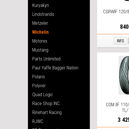
Kuryakyn
CGRWIF 120/8
Lindstrands
Metzeler
840
Michelin
Motorex
INFO
Mustang
Parts Unlimited
Paul Yaffe Bagger Nation
Polaris
Polyver
Quad Logic
Race Shop INC.
COM IIF 110
TL/
Rinehart Racing
3 42
RJWC