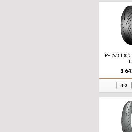
PPOW3 180/5
T
3 64
INFO