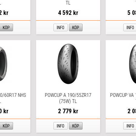
L
TL
2 kr
4 592 kr
5 0
KÖP
INFO
KÖP
INFO
0/60R17 NHS
POWCUP A 190/55ZR17
POWCUP VA 
L
(75W) TL
0 kr
2 779 kr
2 0
KÖP
INFO
KÖP
INFO