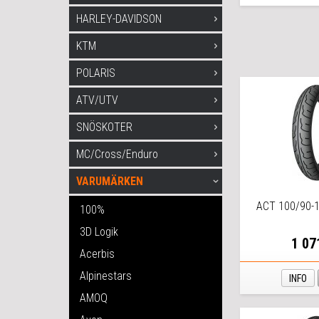
HARLEY-DAVIDSON
KTM
POLARIS
ATV/UTV
SNÖSKOTER
MC/Cross/Enduro
VARUMÄRKEN
ACT 100/90-
100%
3D Logik
1 07
Acerbis
Alpinestars
INFO
AMOQ