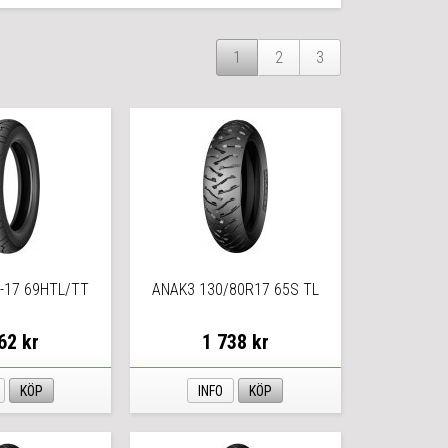
1
2
3
-17 69HTL/TT
ANAK3 130/80R17 65S TL
62 kr
1 738 kr
KÖP
INFO
KÖP