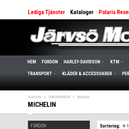
Lediga Tjänster
Kataloger
Polaris Rese
HEM
FORDON
HARLEY-DAVIDSON
KTM
TRANSPORT
KLÄDER & ACCESSOARER
PE
Startsida
VARUMÄRKEN
Michelin
MICHELIN
FORDON
Sortering: