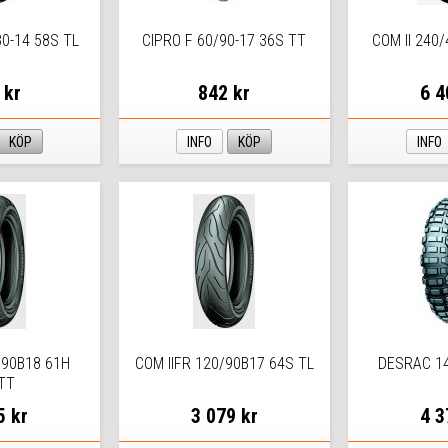
0-14 58S TL
CIPRO F 60/90-17 36S TT
COM II 240
 kr
842 kr
6 4
KÖP
INFO
KÖP
INFO
/90B18 61H
COM IIFR 120/90B17 64S TL
DESRAC 14
TT
5 kr
3 079 kr
4 3