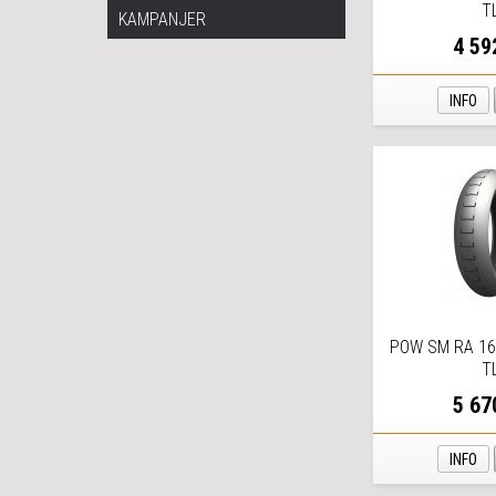
T
KAMPANJER
4 59
INFO
POW SM RA 16
T
5 67
INFO