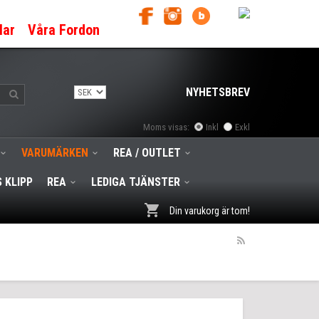
lar
Våra Fordon
NYHETSBREV
Moms visas:
Inkl
Exkl
VARUMÄRKEN
REA / OUTLET
 KLIPP
REA
LEDIGA TJÄNSTER
Din varukorg är tom!