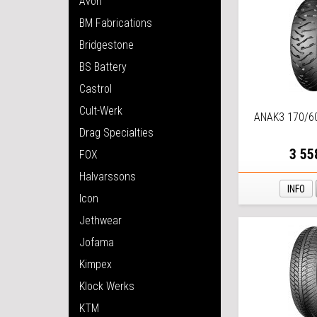
Avon
BM Fabrications
Bridgestone
BS Battery
Castrol
Cult-Werk
ANAK3 170/6
Drag Specialties
3 55
FOX
Halvarssons
INFO
Icon
Jethwear
Jofama
Kimpex
Klock Werks
KTM