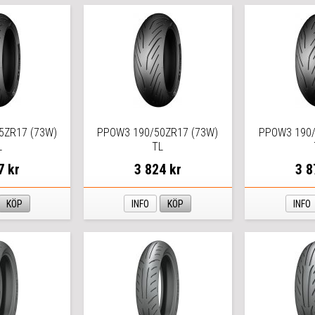
5ZR17 (73W)
PPOW3 190/50ZR17 (73W)
PPOW3 190/
L
TL
7 kr
3 824 kr
3 8
KÖP
INFO
KÖP
INFO