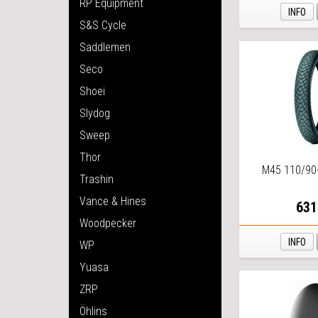
RP Equipment
INFO
S&S Cycle
Saddlemen
Seco
Shoei
Slydog
Sweep
Thor
M45 110/90
Trashin
Vance & Hines
631
Woodpecker
INFO
WP
Yuasa
ZRP
Öhlins