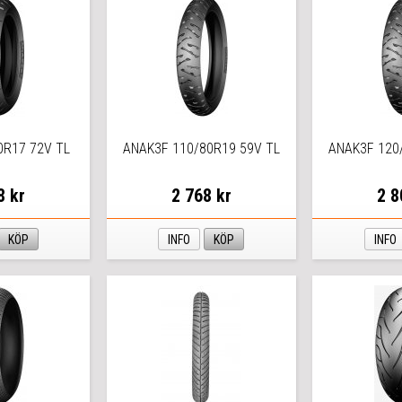
0R17 72V TL
ANAK3F 110/80R19 59V TL
ANAK3F 120
8 kr
2 768 kr
2 8
KÖP
INFO
KÖP
INFO