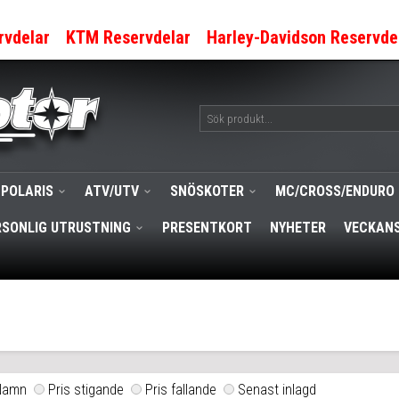
rvdelar
KTM Reservdelar
Harley-Davidson Reservde
POLARIS
ATV/UTV
SNÖSKOTER
MC/CROSS/ENDURO
RSONLIG UTRUSTNING
PRESENTKORT
NYHETER
VECKANS
Namn
Pris stigande
Pris fallande
Senast inlagd