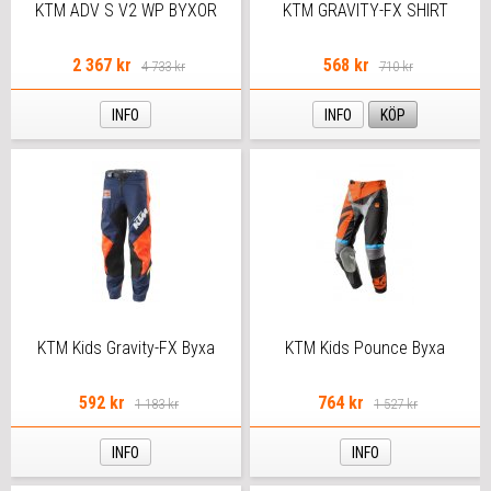
KTM ADV S V2 WP BYXOR
KTM GRAVITY-FX SHIRT
2 367 kr
568 kr
4 733 kr
710 kr
INFO
INFO
KÖP
KTM Kids Gravity-FX Byxa
KTM Kids Pounce Byxa
592 kr
764 kr
1 183 kr
1 527 kr
INFO
INFO