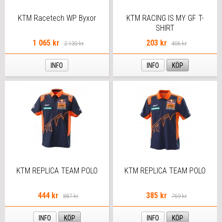
KTM Racetech WP Byxor
KTM RACING IS MY GF T-
SHIRT
1 065 kr
203 kr
2 130 kr
406 kr
INFO
INFO
KÖP
KTM REPLICA TEAM POLO
KTM REPLICA TEAM POLO
444 kr
385 kr
887 kr
769 kr
INFO
KÖP
INFO
KÖP