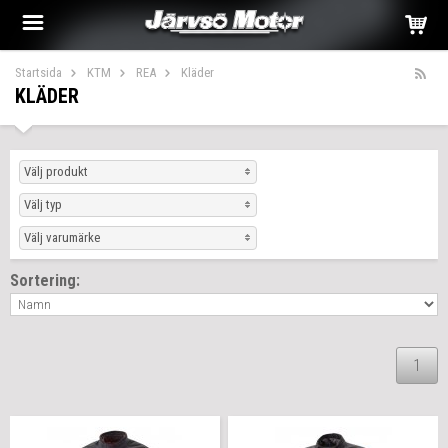
Startsida
KTM
REA
Kläder
KLÄDER
Välj produkt
Välj typ
Välj varumärke
Sortering:
1