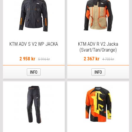
KTM ADV S V2 WP JACKA
KTM ADV R V2 Jacka
(Svart/Tan/Orange)
2 958 kr
2 367 kr
5 916 kr
4 733 kr
INFO
INFO