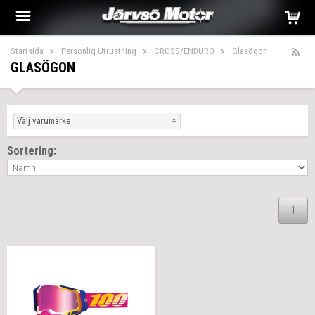
Startsida
Personlig Utrustning
CROSS/ENDURO
Glasögon
GLASÖGON
Välj varumärke
Sortering:
1