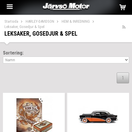
Startsida
HARLEY-DAVIDSON
HEM & INREDNING
Leksaker, Gosedjur & Spel
LEKSAKER, GOSEDJUR & SPEL
Sortering:
1