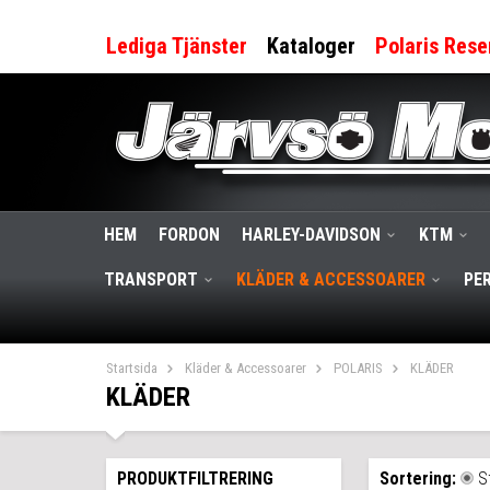
Lediga Tjänster
Kataloger
Polaris Rese
HEM
FORDON
HARLEY-DAVIDSON
KTM
TRANSPORT
KLÄDER & ACCESSOARER
PE
Startsida
Kläder & Accessoarer
POLARIS
KLÄDER
KLÄDER
PRODUKTFILTRERING
Sortering:
S