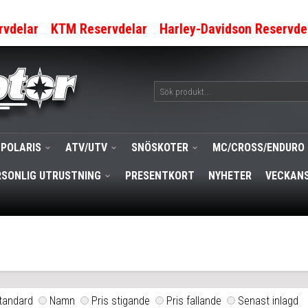
rvdelar
KTM Reservdelar
Harley-Davidson Reservde
POLARIS
ATV/UTV
SNÖSKOTER
MC/CROSS/ENDURO
RSONLIG UTRUSTNING
PRESENTKORT
NYHETER
VECKANS
tandard
Namn
Pris stigande
Pris fallande
Senast inlagd