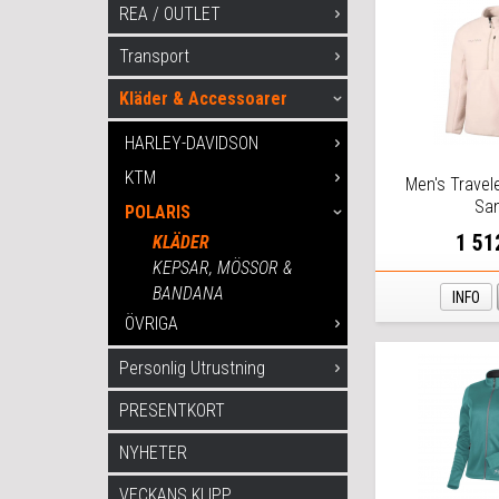
REA / OUTLET
Transport
Kläder & Accessoarer
HARLEY-DAVIDSON
KTM
Men's Travel
Sa
POLARIS
1 51
KLÄDER
KEPSAR, MÖSSOR &
BANDANA
INFO
ÖVRIGA
Personlig Utrustning
PRESENTKORT
NYHETER
VECKANS KLIPP