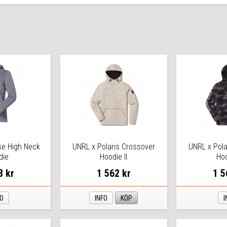
e High Neck
UNRL x Polaris Crossover
UNRL x Pola
die
Hoodie II
Hoo
8 kr
1 562 kr
1 5
FO
INFO
KÖP
I