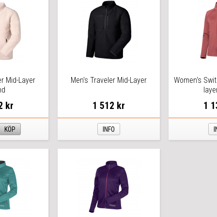
er Mid-Layer
Men's Traveler Mid-Layer
Women's Swit
nd
laye
2 kr
1 512 kr
1 1
KÖP
INFO
I