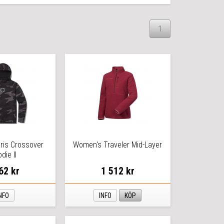
1
ris Crossover
Women's Traveler Mid-Layer
die II
62 kr
1 512 kr
NFO
INFO
KÖP