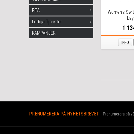
REA
Women's Swit
Lay
Lediga Tjänster
1 13
KAMPANJER
INFO
PRENUMERERA PÅ NYHETSBREVET
Prenumerera på vår