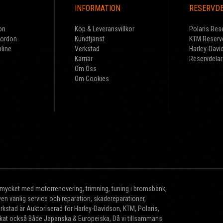
INFORMATION
RESERVD
on
Köp & Leveransvillkor
Polaris Res
Fordon
Kundtjänst
KTM Reserv
line
Verkstad
Harley-Davi
Karriär
Reservdelar
Om Oss
Om Cookies
r mycket med motorrenovering, trimning, tuning i bromsbänk,
n vanlig service och reparation, skadereparationer,
erkstad är Auktoriserad för Harley-Davidson, KTM, Polaris,
brikat också Både Japanska & Europeiska, Då vi tillsammans