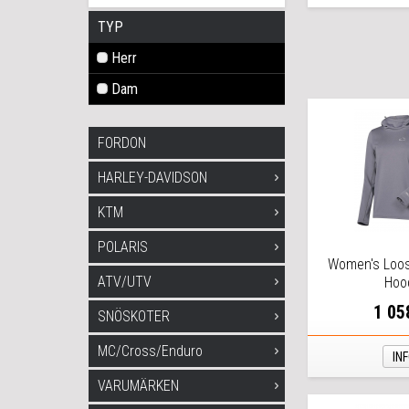
TYP
Herr
Dam
FORDON
HARLEY-DAVIDSON
KTM
POLARIS
Women's Loos
ATV/UTV
Hoo
1 05
SNÖSKOTER
MC/Cross/Enduro
IN
VARUMÄRKEN