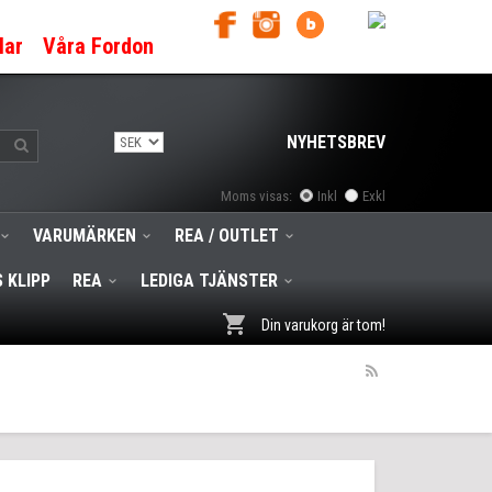
lar
Våra Fordon
NYHETSBREV
Moms visas:
Inkl
Exkl
VARUMÄRKEN
REA / OUTLET
 KLIPP
REA
LEDIGA TJÄNSTER
Din varukorg är tom!