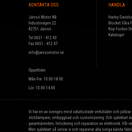
KONTAKTA OSS
HANDLA
Järvsö Motor AB
Harley Davids
Industrivägen 22
Blocket Våra 
82751 Järvsö
Köp Fordon On
Kataloger
Tel 0651 - 412 43
Fax 0651 - 412 47
info@jarvsomotor.se
Öppettider
Mån-Fre: 10.00-18.00
Lör: 10.00-14.00
Vi har en av sveriges mest välutrustade verkstäder och jobba
stötdämpare, ombyggnad och customizering. Och självklart äve
garantiärenden, felsökning och reparation av elektronik. Vår v
Men självklart så servar vi och reparerar alla övriga kända fa