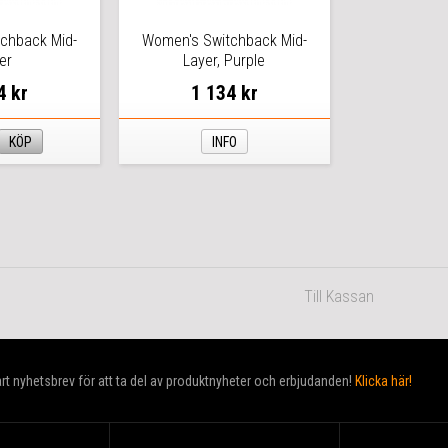
chback Mid-
Women's Switchback Mid-
er
Layer, Purple
4 kr
1 134 kr
KÖP
INFO
Till Kassan
t nyhetsbrev för att ta del av produktnyheter och erbjudanden!
Klicka här!