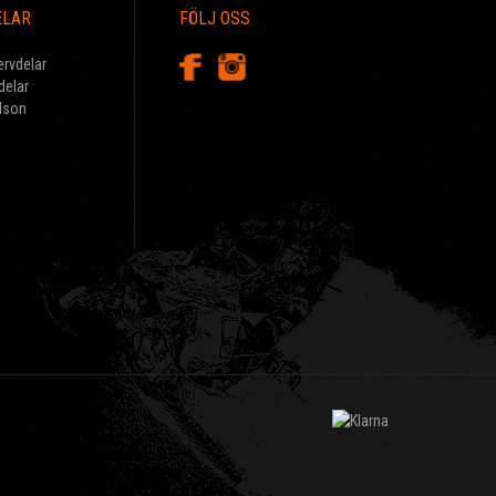
ELAR
FÖLJ OSS
ervdelar
delar
dson