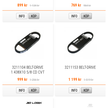
Models
899 kr
769 kr
1 134 kr
964 kr
INFO
KÖP
INFO
KÖP
3211104 BELT-DRIVE
3211153 BELT-DRIVE
1.438X10 5/8 CD CVT
999 kr
1 199 kr
1 256 kr
1 519 kr
INFO
KÖP
INFO
KÖP