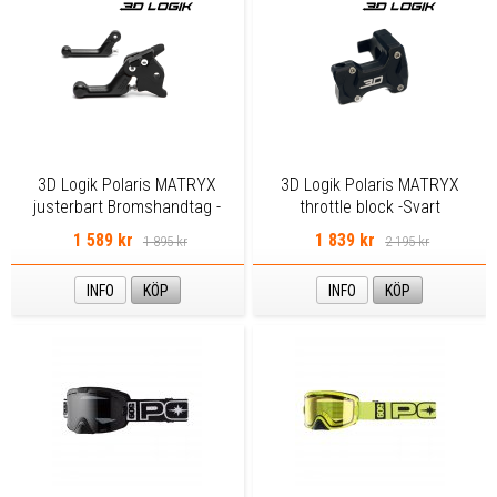
3D Logik Polaris MATRYX
3D Logik Polaris MATRYX
justerbart Bromshandtag -
throttle block -Svart
Svart Shorty
1 589 kr
1 839 kr
1 895 kr
2 195 kr
INFO
KÖP
INFO
KÖP