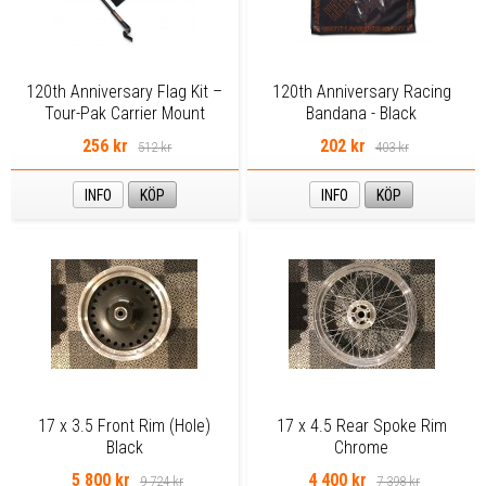
120th Anniversary Flag Kit –
120th Anniversary Racing
Tour-Pak Carrier Mount
Bandana - Black
256 kr
202 kr
512 kr
403 kr
INFO
KÖP
INFO
KÖP
17 x 3.5 Front Rim (Hole)
17 x 4.5 Rear Spoke Rim
Black
Chrome
5 800 kr
4 400 kr
9 724 kr
7 398 kr