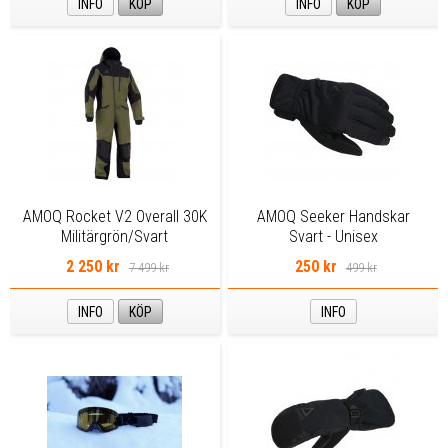
INFO
KÖP
INFO
KÖP
AMOQ Rocket V2 Overall 30K
AMOQ Seeker Handskar
Militärgrön/Svart
Svart - Unisex
2 250 kr
250 kr
7 499 kr
499 kr
INFO
KÖP
INFO