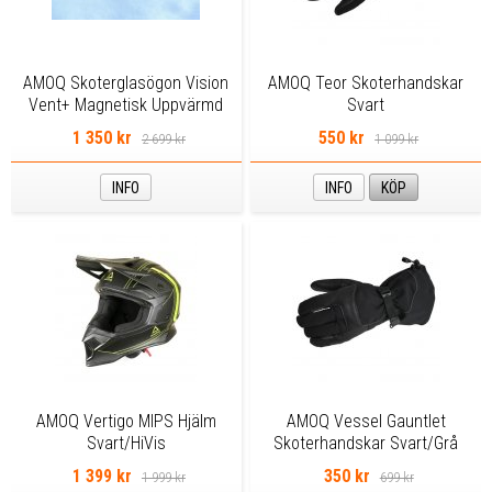
AMOQ Skoterglasögon Vision
AMOQ Teor Skoterhandskar
Vent+ Magnetisk Uppvärmd
Svart
Blackout - Gul
1 350 kr
550 kr
2 699 kr
1 099 kr
INFO
INFO
KÖP
AMOQ Vertigo MIPS Hjälm
AMOQ Vessel Gauntlet
Svart/HiVis
Skoterhandskar Svart/Grå
1 399 kr
350 kr
1 999 kr
699 kr