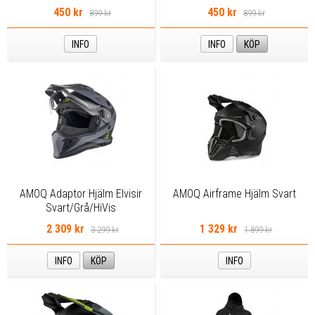
Herr
Dam
450 kr
450 kr
899 kr
899 kr
INFO
INFO
KÖP
AMOQ Adaptor Hjälm Elvisir
AMOQ Airframe Hjälm Svart
Svart/Grå/HiVis
2 309 kr
1 329 kr
3 299 kr
1 899 kr
INFO
KÖP
INFO