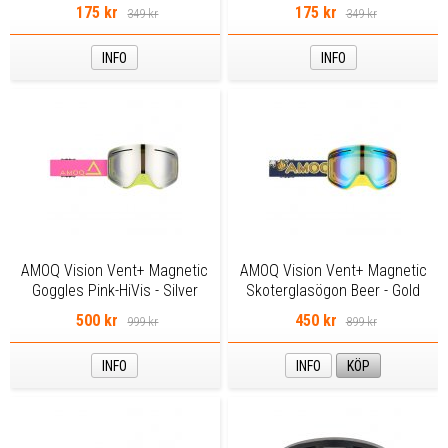
NOSEGUARD) - Smoke
NOSEGUARD) - Yellow
175 kr
175 kr
349 kr
349 kr
INFO
INFO
AMOQ Vision Vent+ Magnetic
AMOQ Vision Vent+ Magnetic
Goggles Pink-HiVis - Silver
Skoterglasögon Beer - Gold
Mirror
Mirror
500 kr
450 kr
999 kr
899 kr
INFO
INFO
KÖP