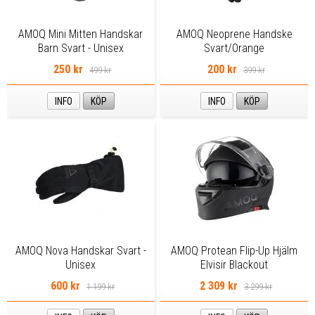
AMOQ Mini Mitten Handskar
AMOQ Neoprene Handske
Barn Svart - Unisex
Svart/Orange
250 kr
200 kr
499 kr
399 kr
INFO
KÖP
INFO
KÖP
AMOQ Nova Handskar Svart -
AMOQ Protean Flip-Up Hjälm
Unisex
Elvisir Blackout
600 kr
2 309 kr
1 199 kr
3 299 kr