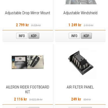
Adjustable Drop Mirror Mount
Adjustable Windshield
2 799 kr
1 249 kr
3 226 kr
2 513 kr
INFO
KÖP
INFO
KÖP
AILERON RIDER FOOTBOARD
AIR FILTER PANEL
KIT
2 116 kr
249 kr
3 022,36 kr
354 kr