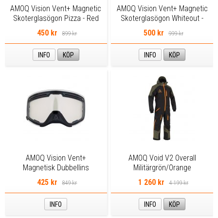
AMOQ Vision Vent+ Magnetic
AMOQ Vision Vent+ Magnetic
Skoterglasögon Pizza - Red
Skoterglasögon Whiteout -
Mirror
Gold Mirror
450 kr
500 kr
899 kr
999 kr
INFO
KÖP
INFO
KÖP
AMOQ Vision Vent+
AMOQ Void V2 Overall
Magnetisk Dubbellins
Militärgrön/Orange
Uppvärmd - Klar
425 kr
1 260 kr
849 kr
4 199 kr
INFO
INFO
KÖP