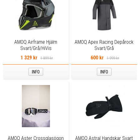
AMOQ Airframe Hjälm
AMOQ Apex Racing Depårock
Svart/Grå/HiVis
Svart/Grå
1 329 kr
600 kr
1 899 kr
1 999 kr
INFO
INFO
AMOQ Aster Crossglasögon
AMOQ Astral Handskar Svart