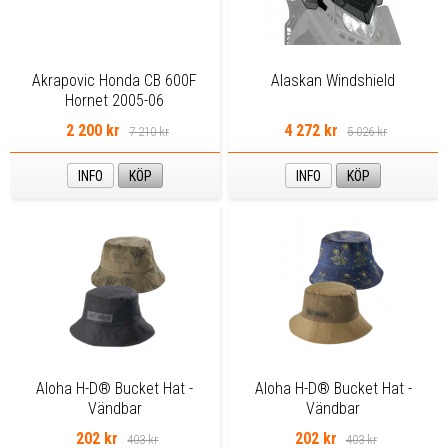
Akrapovic Honda CB 600F
Alaskan Windshield
Hornet 2005-06
2 200 kr
4 272 kr
7 210 kr
5 026 kr
INFO
KÖP
INFO
KÖP
Aloha H-D® Bucket Hat -
Aloha H-D® Bucket Hat -
Vändbar
Vändbar
202 kr
202 kr
403 kr
403 kr