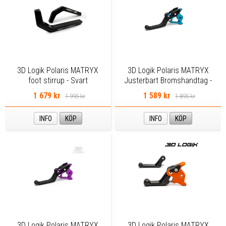
3D Logik Polaris MATRYX
3D Logik Polaris MATRYX
foot stirrup - Svart
Justerbart Bromshandtag -
Blå
1 679 kr
1 589 kr
1 995 kr
1 895 kr
INFO
KÖP
INFO
KÖP
3D Logik Polaris MATRYX
3D Logik Polaris MATRYX