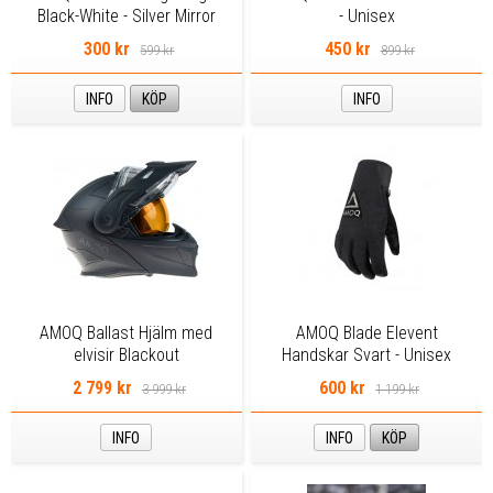
Black-White - Silver Mirror
- Unisex
300 kr
450 kr
599 kr
899 kr
INFO
KÖP
INFO
AMOQ Ballast Hjälm med
AMOQ Blade Elevent
elvisir Blackout
Handskar Svart - Unisex
2 799 kr
600 kr
3 999 kr
1 199 kr
INFO
INFO
KÖP