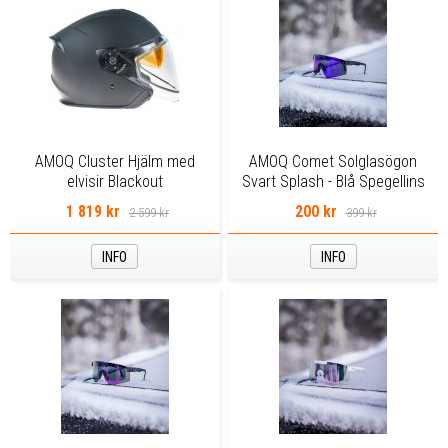
AMOQ Cluster Hjälm med
AMOQ Comet Solglasögon
elvisir Blackout
Svart Splash - Blå Spegellins
1 819 kr
200 kr
2 599 kr
399 kr
INFO
INFO