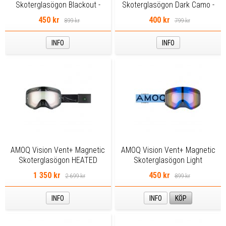
Skoterglasögon Blackout -
Skoterglasögon Dark Camo -
Yellow
Smoke
450 kr
400 kr
899 kr
799 kr
INFO
INFO
AMOQ Vision Vent+ Magnetic
AMOQ Vision Vent+ Magnetic
Skoterglasögon HEATED
Skoterglasögon Light
Blackout - Clear
Blue/Navy - Blue Mirror
1 350 kr
450 kr
2 699 kr
899 kr
INFO
INFO
KÖP