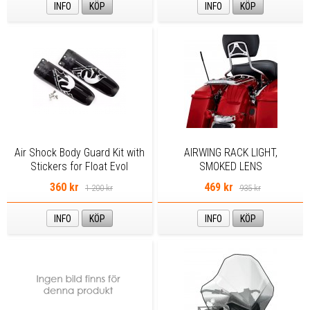
INFO
KÖP
INFO
KÖP
Air Shock Body Guard Kit with
AIRWING RACK LIGHT,
Stickers for Float Evol
SMOKED LENS
Shocks
360 kr
469 kr
1 200 kr
935 kr
INFO
KÖP
INFO
KÖP