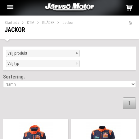
Startsida
KTM
KLÄDER
Jackor
JACKOR
Välj produkt
Välj typ
Sortering:
1