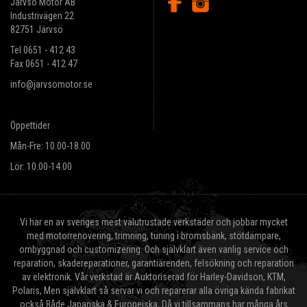
Järvsö Motor AB
Industrivägen 22
82751 Järvsö
Tel 0651 - 412 43
Fax 0651 - 412 47
info@jarvsomotor.se
Öppettider
Mån-Fre: 10.00-18.00
Lör: 10.00-14.00
Vi har en av sveriges mest välutrustade verkstäder och jobbar mycket
med motorrenovering, trimning, tuning i bromsbänk, stötdämpare,
ombyggnad och customizering. Och självklart även vanlig service och
reparation, skadereparationer, garantiärenden, felsökning och reparation
av elektronik. Vår verkstad är Auktoriserad för Harley-Davidson, KTM,
Polaris, Men självklart så servar vi och reparerar alla övriga kända fabrikat
också Både Japanska & Europeiska, Då vi tillsammans har många års