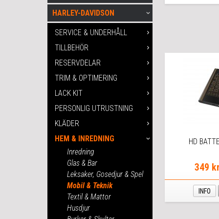
HARLEY-DAVIDSON
SERVICE & UNDERHÅLL
TILLBEHÖR
RESERVDELAR
TRIM & OPTIMERING
LACK KIT
PERSONLIG UTRUSTNING
KLÄDER
HEM & INREDNING
HD BATTE
Inredning
Glas & Bar
349 k
Leksaker, Gosedjur & Spel
Mobil & Teknik
INFO
Textil & Mattor
Husdjur