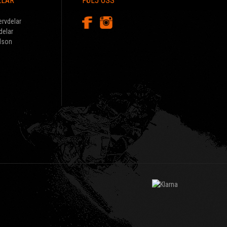
ELAR
FÖLJ OSS
ervdelar
delar
dson