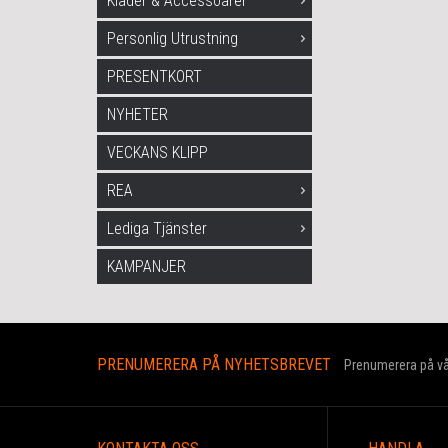
Kläder & Accessoarer
Personlig Utrustning
PRESENTKORT
NYHETER
VECKANS KLIPP
REA
Lediga Tjänster
KAMPANJER
PRENUMERERA PÅ NYHETSBREVET
Prenumerera på vår