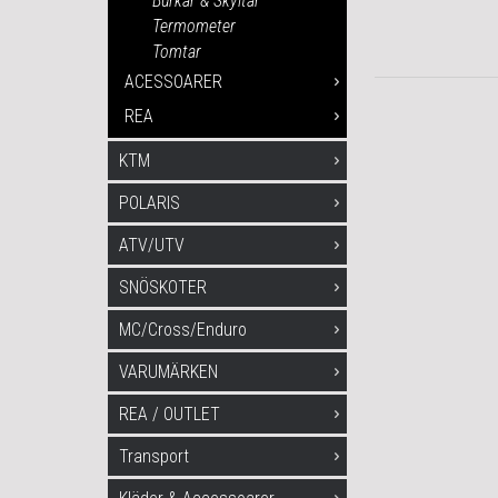
Burkar & Skyltar
Termometer
Tomtar
ACESSOARER
REA
KTM
POLARIS
ATV/UTV
SNÖSKOTER
MC/Cross/Enduro
VARUMÄRKEN
REA / OUTLET
Transport