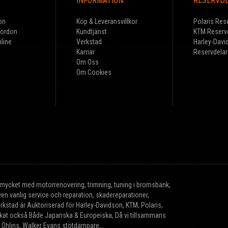
INFORMATION
RESERVD
on
Köp & Leveransvillkor
Polaris Res
Fordon
Kundtjänst
KTM Reserv
line
Verkstad
Harley-Davi
Karriär
Reservdelar
Om Oss
Om Cookies
r mycket med motorrenovering, trimning, tuning i bromsbänk,
n vanlig service och reparation, skadereparationer,
erkstad är Auktoriserad för Harley-Davidson, KTM, Polaris,
brikat också Både Japanska & Europeiska, Då vi tillsammans
, Öhlins, Walker Evans stötdämpare, .