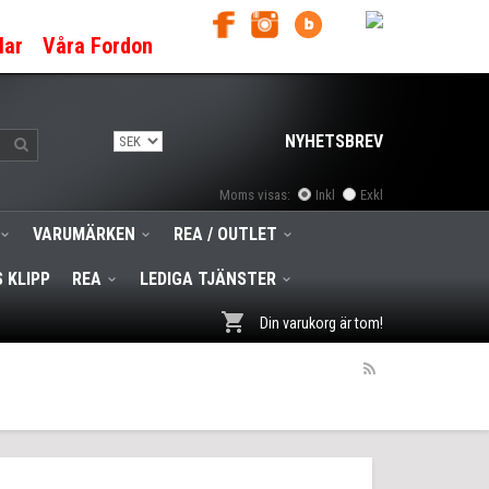
lar
Våra Fordon
NYHETSBREV
Moms visas:
Inkl
Exkl
VARUMÄRKEN
REA / OUTLET
 KLIPP
REA
LEDIGA TJÄNSTER
Din varukorg är tom!