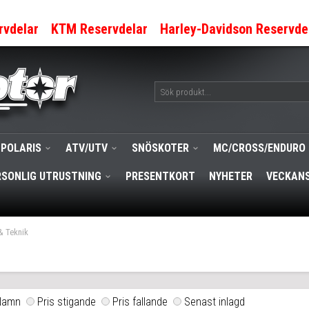
rvdelar
KTM Reservdelar
Harley-Davidson Reservde
POLARIS
ATV/UTV
SNÖSKOTER
MC/CROSS/ENDURO
RSONLIG UTRUSTNING
PRESENTKORT
NYHETER
VECKANS
& Teknik
Namn
Pris stigande
Pris fallande
Senast inlagd