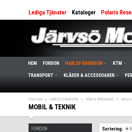
Lediga Tjänster
Kataloger
Polaris Rese
HEM
FORDON
HARLEY-DAVIDSON
KTM
TRANSPORT
KLÄDER & ACCESSOARER
PE
Startsida
HARLEY-DAVIDSON
HEM & INREDNING
Mobil 
MOBIL & TEKNIK
FORDON
Sortering: