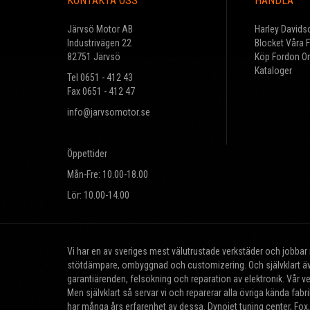
KONTAKTA OSS
HANDLA
Järvsö Motor AB
Harley Davids
Industrivägen 22
Blocket Våra 
82751 Järvsö
Köp Fordon On
Kataloger
Tel 0651 - 412 43
Fax 0651 - 412 47
info@jarvsomotor.se
Öppettider
Mån-Fre: 10.00-18.00
Lör: 10.00-14.00
Vi har en av sveriges mest välutrustade verkstäder och jobba
stötdämpare, ombyggnad och customizering. Och självklart äve
garantiärenden, felsökning och reparation av elektronik. Vår v
Men självklart så servar vi och reparerar alla övriga kända fa
har många års erfarenhet av dessa. Dynojet tuning center, Fox