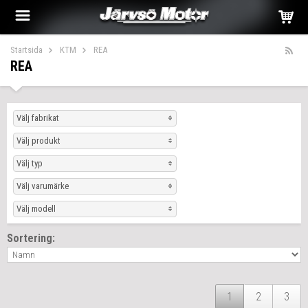
Startsida
KTM
REA
REA
Välj fabrikat
Välj produkt
Välj typ
Välj varumärke
Välj modell
Sortering:
1
2
3