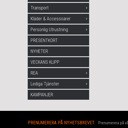
Transport
Kläder & Accessoarer
Personlig Utrustning
PRESENTKORT
NYHETER
VECKANS KLIPP
REA
Lediga Tjänster
KAMPANJER
PRENUMERERA PÅ NYHETSBREVET
Prenumerera på vår