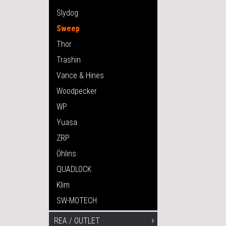
Slydog
Sweep
Thor
Trashin
Vance & Hines
Woodpecker
WP
Yuasa
ZRP
Öhlins
QUADLOCK
Klim
SW-MOTECH
REA / OUTLET