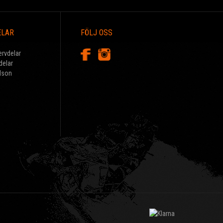
ELAR
FÖLJ OSS
ervdelar
delar
dson