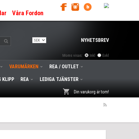
lar
Våra Fordon
NYHETSBREV
Moms visas:
Inkl
Exkl
VARUMÄRKEN
REA / OUTLET
 KLIPP
REA
LEDIGA TJÄNSTER
Din varukorg är tom!