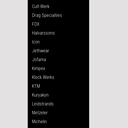
Cult-Werk
Drag Specialties
FOX
Halvarssons
Icon
Jethwear
Jofama
Kimpex
Klock Werks
KTM
Kuryakyn
Lindstrands
Metzeler
Michelin