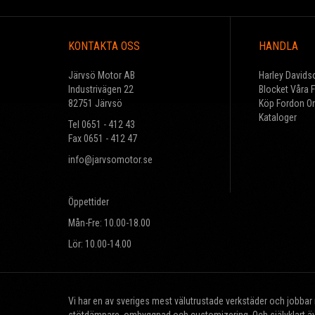
KONTAKTA OSS
HANDLA
Järvsö Motor AB
Harley Davids
Industrivägen 22
Blocket Våra 
82751 Järvsö
Köp Fordon On
Kataloger
Tel 0651 - 412 43
Fax 0651 - 412 47
info@jarvsomotor.se
Öppettider
Mån-Fre: 10.00-18.00
Lör: 10.00-14.00
Vi har en av sveriges mest välutrustade verkstäder och jobba