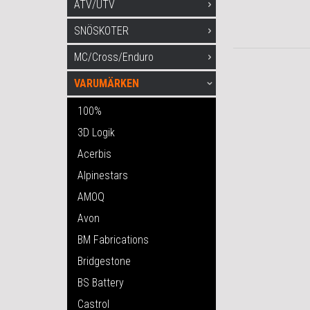
ATV/UTV
SNÖSKOTER
MC/Cross/Enduro
VARUMÄRKEN
100%
3D Logik
Acerbis
Alpinestars
AMOQ
Avon
BM Fabrications
Bridgestone
BS Battery
Castrol