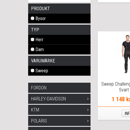
PRODUKT
Byxor
TYP
Herr
Dam
VARUMÄRKE
Sweep
Sweep Challeng
FORDON
Svart
1 148 k
HARLEY-DAVIDSON
KTM
IN
POLARIS