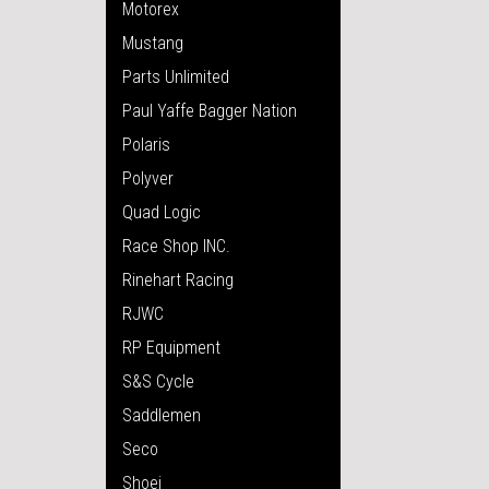
Motorex
Mustang
Parts Unlimited
Paul Yaffe Bagger Nation
Polaris
Polyver
Quad Logic
Race Shop INC.
Rinehart Racing
RJWC
RP Equipment
S&S Cycle
Saddlemen
Seco
Shoei