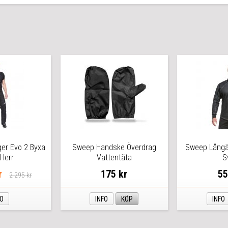
er Evo 2 Byxa
Sweep Handske Överdrag
Sweep Långä
 Herr
Vattentäta
S
r
175 kr
55
2 295 kr
FO
INFO
KÖP
INFO