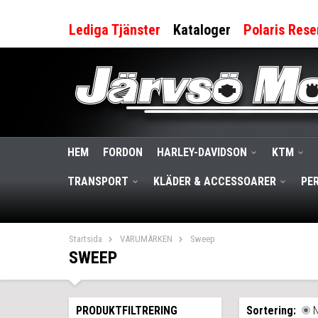
Lediga Tjänster
Kataloger
Polaris Rese
HEM
FORDON
HARLEY-DAVIDSON
KTM
TRANSPORT
KLÄDER & ACCESSOARER
PE
Startsida
VARUMÄRKEN
Sweep
SWEEP
PRODUKTFILTRERING
Sortering: