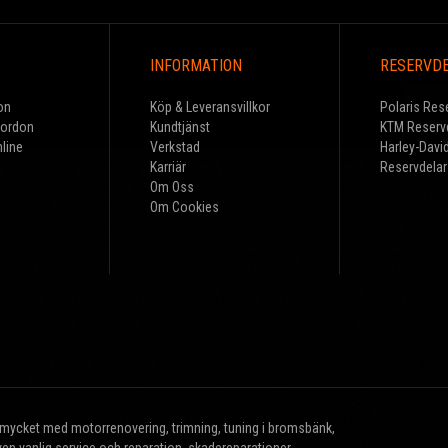
INFORMATION
RESERVD
on
Köp & Leveransvillkor
Polaris Res
Fordon
Kundtjänst
KTM Reserv
line
Verkstad
Harley-Davi
Karriär
Reservdelar
Om Oss
Om Cookies
r mycket med motorrenovering, trimning, tuning i bromsbänk,