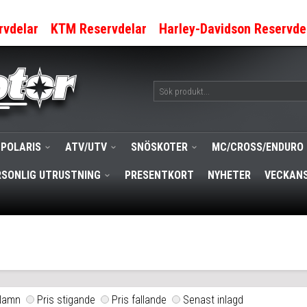
rvdelar
KTM Reservdelar
Harley-Davidson Reservde
POLARIS
ATV/UTV
SNÖSKOTER
MC/CROSS/ENDURO
RSONLIG UTRUSTNING
PRESENTKORT
NYHETER
VECKANS
Namn
Pris stigande
Pris fallande
Senast inlagd