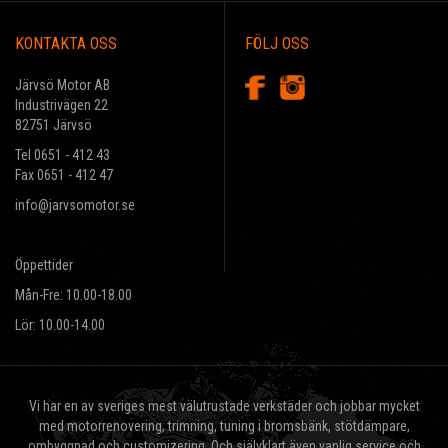
KONTAKTA OSS
FÖLJ OSS
Järvsö Motor AB
Industrivägen 22
82751 Järvsö
Tel 0651 - 412 43
Fax 0651 - 412 47
info@jarvsomotor.se
Öppettider
Mån-Fre: 10.00-18.00
Lör: 10.00-14.00
Vi har en av sveriges mest välutrustade verkstäder och jobbar mycket
med motorrenovering, trimning, tuning i bromsbänk, stötdämpare,
ombyggnad och customizering. Och självklart även vanlig service och