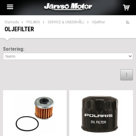
Startsida
POLARIS
SERVICE & UNDERHÅLL
Oljefilter
OLJEFILTER
Sortering:
1