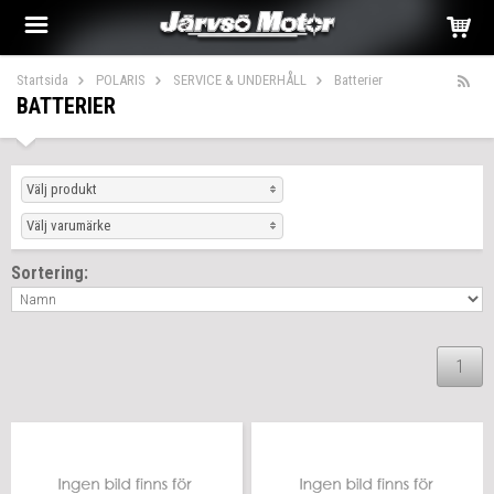
Startsida
POLARIS
SERVICE & UNDERHÅLL
Batterier
BATTERIER
Välj produkt
Välj varumärke
Sortering:
1