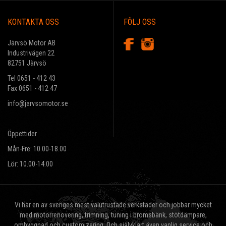
KONTAKTA OSS
FÖLJ OSS
Järvsö Motor AB
Industrivägen 22
82751 Järvsö
Tel 0651 - 412 43
Fax 0651 - 412 47
info@jarvsomotor.se
Öppettider
Mån-Fre: 10.00-18.00
Lör: 10.00-14.00
Vi har en av sveriges mest välutrustade verkstäder och jobbar mycket
med motorrenovering, trimning, tuning i bromsbänk, stötdämpare,
ombyggnad och customizering. Och självklart även vanlig service och