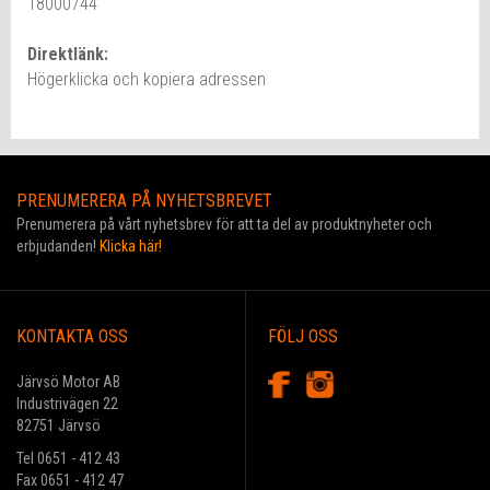
18000744
Direktlänk:
Högerklicka och kopiera adressen
PRENUMERERA PÅ NYHETSBREVET
Prenumerera på vårt nyhetsbrev för att ta del av produktnyheter och
erbjudanden!
Klicka här!
KONTAKTA OSS
FÖLJ OSS
Järvsö Motor AB
Industrivägen 22
82751 Järvsö
Tel 0651 - 412 43
Fax 0651 - 412 47