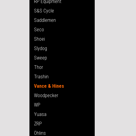
RP Equipment
S&S Cycle
Saddlemen
Seco
Shoei
Slydog
Sweep
Thor
Trashin
Vance & Hines
Woodpecker
WP
Yuasa
ZRP
Öhlins