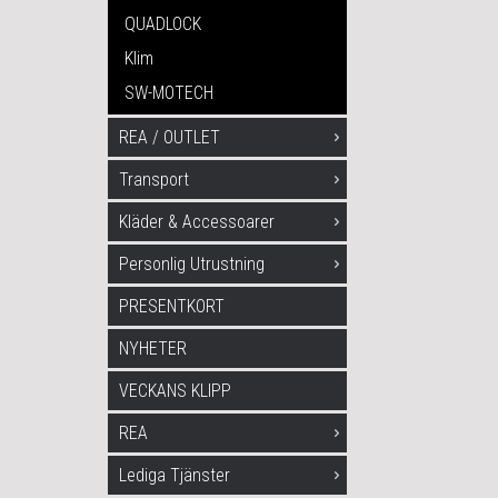
QUADLOCK
Klim
SW-MOTECH
REA / OUTLET
Transport
Kläder & Accessoarer
Personlig Utrustning
PRESENTKORT
NYHETER
VECKANS KLIPP
REA
Lediga Tjänster