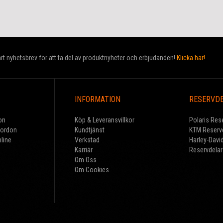
t nyhetsbrev för att ta del av produktnyheter och erbjudanden!
Klicka här!
INFORMATION
RESERVD
on
Köp & Leveransvillkor
Polaris Res
Fordon
Kundtjänst
KTM Reserv
line
Verkstad
Harley-Davi
Karriär
Reservdelar
Om Oss
Om Cookies