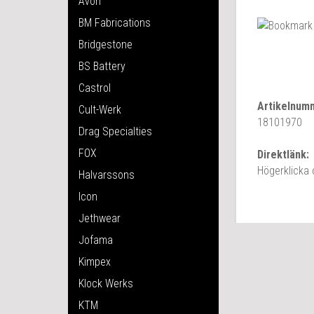
Avon
BM Fabrications
Bridgestone
BS Battery
Castrol
Artikelnum
Cult-Werk
18101970
Drag Specialties
FOX
Direktlänk:
Högerklicka
Halvarssons
Icon
Jethwear
Jofama
Kimpex
Klock Werks
KTM