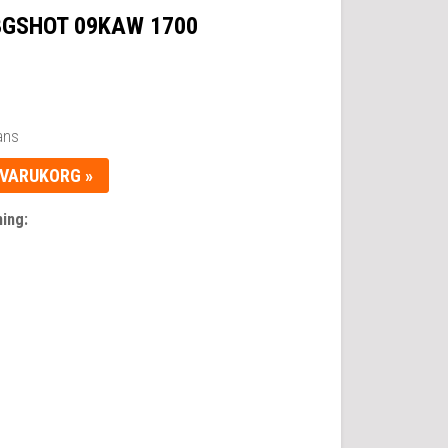
BGSHOT 09KAW 1700
ans
 VARUKORG »
ing: