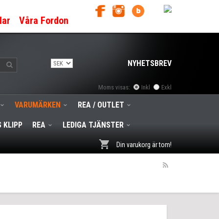
lar
Våra Fordon
NYHETSBREV
Moms visas:
Inkl
Exkl
VARUMÄRKEN
REA / OUTLET
 KLIPP
REA
LEDIGA TJÄNSTER
Din varukorg är tom!