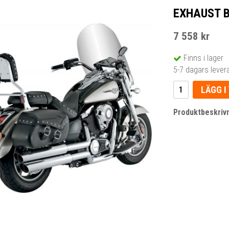
EXHAUST 
7 558 kr
Finns i lager
5-7 dagars lever
LÄGG I
Produktbeskrivn