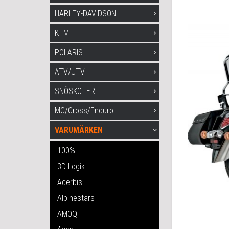
HARLEY-DAVIDSON
KTM
POLARIS
ATV/UTV
SNÖSKOTER
MC/Cross/Enduro
VARUMÄRKEN
100%
3D Logik
Acerbis
Alpinestars
AMOQ