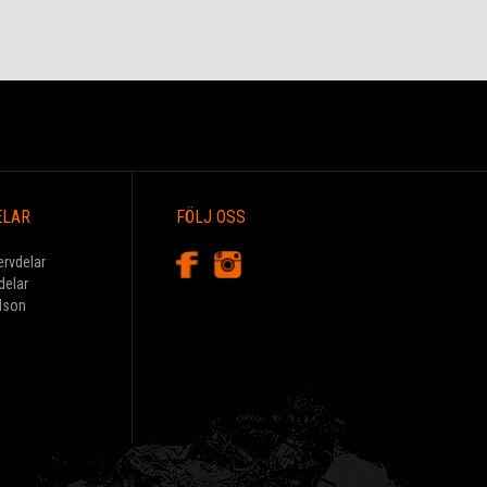
ELAR
FÖLJ OSS
ervdelar
delar
dson