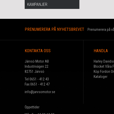
KAMPANJER
PRENUMERERA PÅ NYHETSBREVET
Prenumerera på vår
KONTAKTA OSS
HANDLA
Järvsö Motor AB
Harley Davids
Industrivägen 22
Blocket Våra 
82751 Järvsö
Köp Fordon On
Kataloger
Tel 0651 - 412 43
Fax 0651 - 412 47
info@jarvsomotor.se
Öppettider