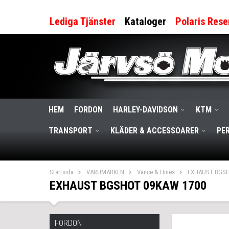
Lediga Tjänster
Kataloger
Polaris Rese
HEM
FORDON
HARLEY-DAVIDSON
KTM
TRANSPORT
KLÄDER & ACCESSOARER
PE
Startsida
VARUMÄRKEN
Vance & Hines
EXHAUST BGSH
EXHAUST BGSHOT 09KAW 1700
FORDON