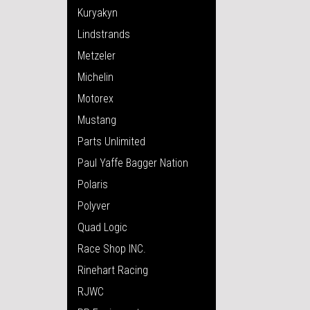
Kuryakyn
Lindstrands
Metzeler
Michelin
Motorex
Mustang
Parts Unlimited
Paul Yaffe Bagger Nation
Polaris
Polyver
Quad Logic
Race Shop INC.
Rinehart Racing
RJWC