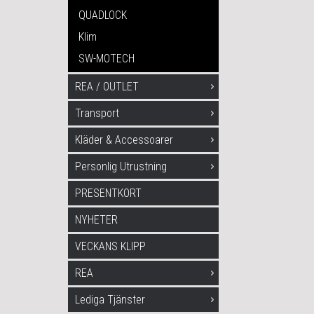
QUADLOCK
Klim
SW-MOTECH
REA / OUTLET
Transport
Kläder & Accessoarer
Personlig Utrustning
PRESENTKORT
NYHETER
VECKANS KLIPP
REA
Lediga Tjänster