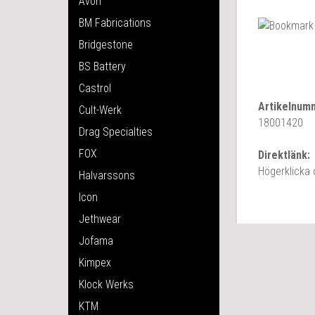
Avon
BM Fabrications
Bridgestone
BS Battery
Castrol
Artikelnum
Cult-Werk
18001420
Drag Specialties
FOX
Direktlänk:
Högerklicka
Halvarssons
Icon
Jethwear
Jofama
Kimpex
Klock Werks
KTM