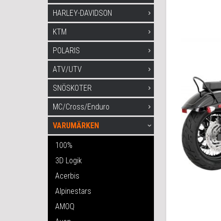
HARLEY-DAVIDSON
KTM
POLARIS
ATV/UTV
SNÖSKOTER
MC/Cross/Enduro
VARUMÄRKEN
100%
3D Logik
Acerbis
Alpinestars
AMOQ