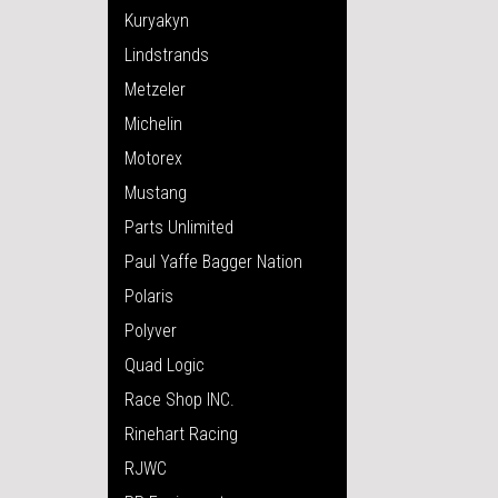
Kuryakyn
Lindstrands
Metzeler
Michelin
Motorex
Mustang
Parts Unlimited
Paul Yaffe Bagger Nation
Polaris
Polyver
Quad Logic
Race Shop INC.
Rinehart Racing
RJWC