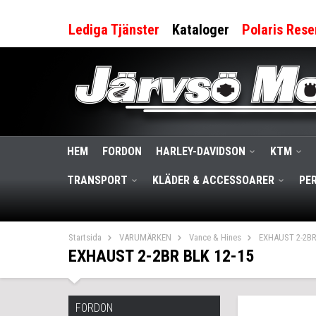
Lediga Tjänster
Kataloger
Polaris Rese
HEM
FORDON
HARLEY-DAVIDSON
KTM
TRANSPORT
KLÄDER & ACCESSOARER
PE
Startsida
VARUMÄRKEN
Vance & Hines
EXHAUST 2-2BR
EXHAUST 2-2BR BLK 12-15
FORDON