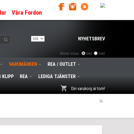
lar
Våra Fordon
NYHETSBREV
Moms visas:
Inkl
Exkl
VARUMÄRKEN
REA / OUTLET
 KLIPP
REA
LEDIGA TJÄNSTER
Din varukorg är tom!