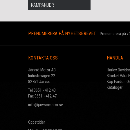
KAMPANJER
PRENUMERERA PÅ NYHETSBREVET
Prenumerera på vår
KONTAKTA OSS
HANDLA
Järvsö Motor AB
Harley Davids
Industrivägen 22
Blocket Våra 
82751 Järvsö
Köp Fordon On
Kataloger
Tel 0651 - 412 43
Fax 0651 - 412 47
info@jarvsomotor.se
Öppettider