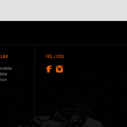
ELAR
FÖLJ OSS
ervdelar
delar
dson