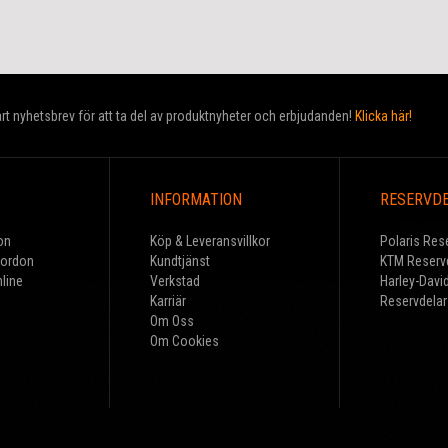
t nyhetsbrev för att ta del av produktnyheter och erbjudanden!
Klicka här!
INFORMATION
RESERVD
on
Köp & Leveransvillkor
Polaris Res
Fordon
Kundtjänst
KTM Reserv
line
Verkstad
Harley-Davi
Karriär
Reservdelar
Om Oss
Om Cookies