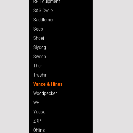
RP Equipment
S&S Cycle
Saddlemen
Seco
Shoei
Slydog
Sweep
Thor
Trashin
Vance & Hines
Woodpecker
WP
Yuasa
ZRP
Öhlins