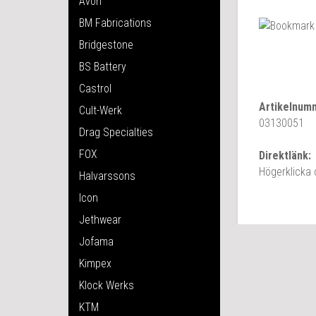
Avon
BM Fabrications
Bridgestone
BS Battery
Castrol
Artikelnum
Cult-Werk
03130051
Drag Specialties
FOX
Direktlänk:
Högerklicka
Halvarssons
Icon
Jethwear
Jofama
Kimpex
Klock Werks
KTM