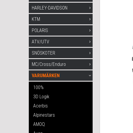
HARLEY-DAVIDSON
KTM
POLARIS
ATV/UTV
SNÖSKOTER
MC/Cross/Enduro
VARUMÄRKEN
100%
3D Logik
Acerbis
Alpinestars
AMOQ