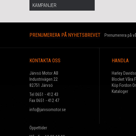
KAMPANJER
PRENUMERERA PÅ NYHETSBREVET
Prenumerera på vår
KONTAKTA OSS
HANDLA
Järvsö Motor AB
Harley Davids
Industrivägen 22
Blocket Våra 
82751 Järvsö
Köp Fordon On
Kataloger
Tel 0651 - 412 43
Fax 0651 - 412 47
info@jarvsomotor.se
Öppettider