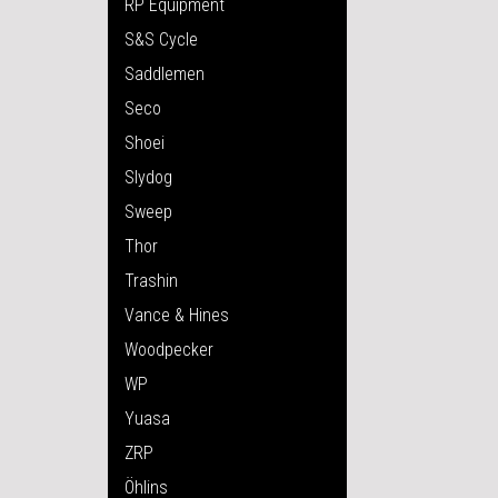
RP Equipment
S&S Cycle
Saddlemen
Seco
Shoei
Slydog
Sweep
Thor
Trashin
Vance & Hines
Woodpecker
WP
Yuasa
ZRP
Öhlins