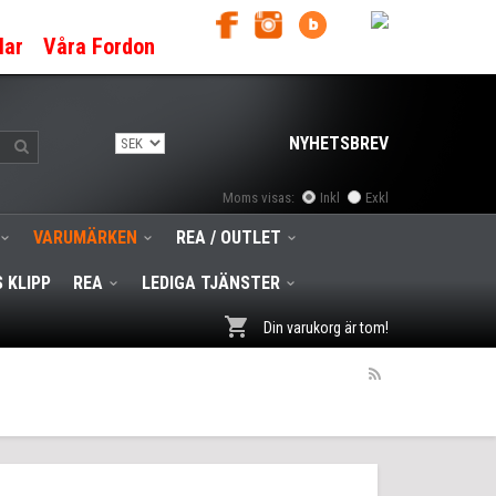
lar
Våra Fordon
NYHETSBREV
Moms visas:
Inkl
Exkl
VARUMÄRKEN
REA / OUTLET
 KLIPP
REA
LEDIGA TJÄNSTER
Din varukorg är tom!