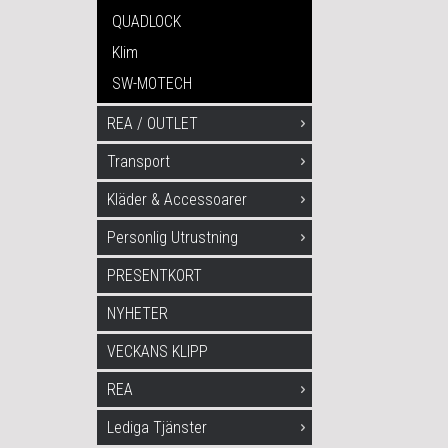
QUADLOCK
Klim
SW-MOTECH
REA / OUTLET
Transport
Kläder & Accessoarer
Personlig Utrustning
PRESENTKORT
NYHETER
VECKANS KLIPP
REA
Lediga Tjänster