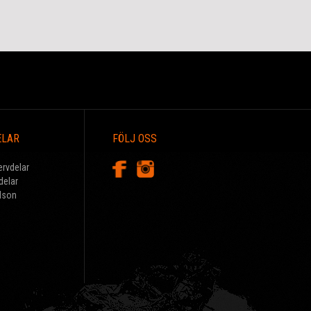
ELAR
FÖLJ OSS
ervdelar
delar
dson