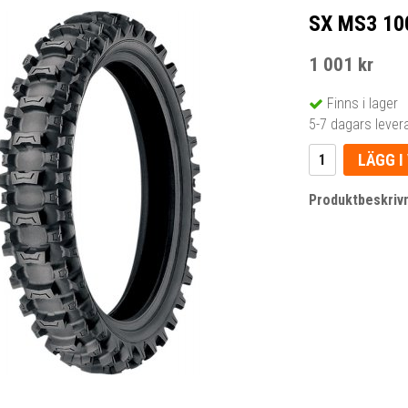
SX MS3 10
1 001 kr
Finns i lager
5-7 dagars lever
LÄGG I
Produktbeskrivn