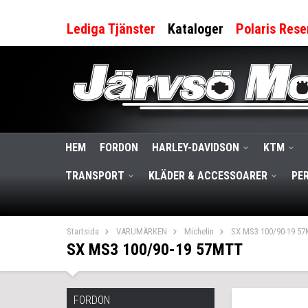
Lediga Tjänster
Kataloger
Polaris Rese
HEM
FORDON
HARLEY-DAVIDSON
KTM
TRANSPORT
KLÄDER & ACCESSOARER
PE
Startsida
VARUMÄRKEN
Michelin
SX MS3 100/90-19 5
SX MS3 100/90-19 57MTT
FORDON