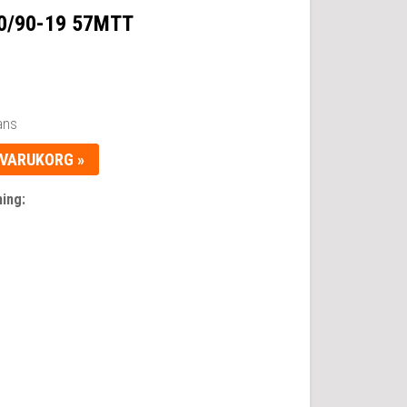
0/90-19 57MTT
ans
 VARUKORG »
ing: