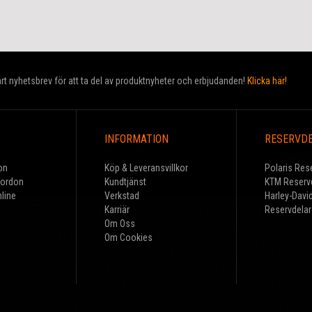
t nyhetsbrev för att ta del av produktnyheter och erbjudanden!
Klicka här!
INFORMATION
RESERVD
on
Köp & Leveransvillkor
Polaris Res
Fordon
Kundtjänst
KTM Reserv
line
Verkstad
Harley-Davi
Karriär
Reservdelar
Om Oss
Om Cookies