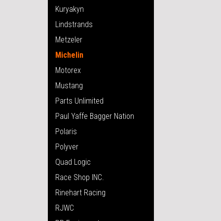
Kuryakyn
Lindstrands
Metzeler
Michelin
Motorex
Mustang
Parts Unlimited
Paul Yaffe Bagger Nation
Polaris
Polyver
Quad Logic
Race Shop INC.
Rinehart Racing
RJWC