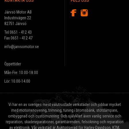
KONTAKTA OSS
FÖLJ OSS
Järvsö Motor AB
Industrivägen 22
82751 Järvsö
Tel 0651 - 412 43
Fax 0651 - 412 47
info@jarvsomotor.se
Öppettider
Mån-Fre: 10.00-18.00
Lör: 10.00-14.00
Vi har en av sveriges mest välutrustade verkstäder och jobbar mycket
med motorrenovering, trimning, tuning i bromsbänk, stötdämpare,
ombyggnad och customizering. Och självklart även vanlig service och
reparation, skadereparationer, garantiärenden, felsökning och reparation
av elektronik. Vår verkstad är Auktoriserad för Harley-Davidson, KTM,