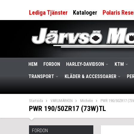
Lediga Tjänster
Kataloger
Polaris Rese
HEM
FORDON
HARLEY-DAVIDSON
KTM
TRANSPORT
KLÄDER & ACCESSOARER
PE
Startsida
VARUMÄRKEN
Michelin
PWR 190/50ZR17 (73
PWR 190/50ZR17 (73W)TL
FORDON