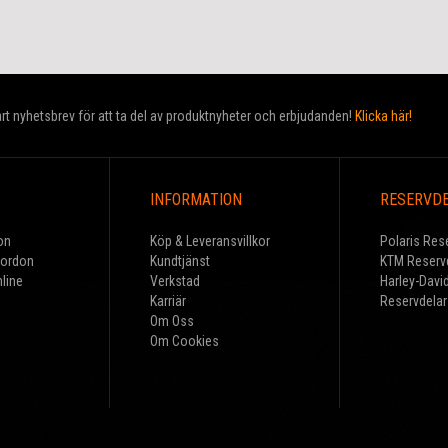
t nyhetsbrev för att ta del av produktnyheter och erbjudanden!
Klicka här!
INFORMATION
RESERVD
on
Köp & Leveransvillkor
Polaris Res
Fordon
Kundtjänst
KTM Reserv
line
Verkstad
Harley-Davi
Karriär
Reservdelar
Om Oss
Om Cookies