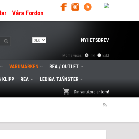
lar
Våra Fordon
NYHETSBREV
Moms visas:
Inkl
Exkl
VARUMÄRKEN
REA / OUTLET
 KLIPP
REA
LEDIGA TJÄNSTER
Din varukorg är tom!