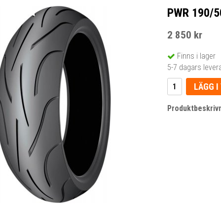
PWR 190/5
2 850 kr
Finns i lager
5-7 dagars lever
LÄGG I
Produktbeskrivn