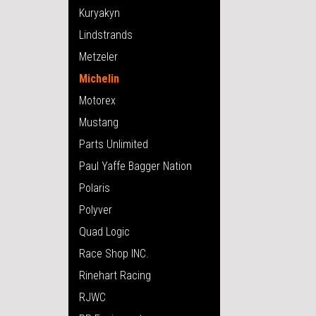
Kuryakyn
Lindstrands
Metzeler
Michelin
Motorex
Mustang
Parts Unlimited
Paul Yaffe Bagger Nation
Polaris
Polyver
Quad Logic
Race Shop INC.
Rinehart Racing
RJWC