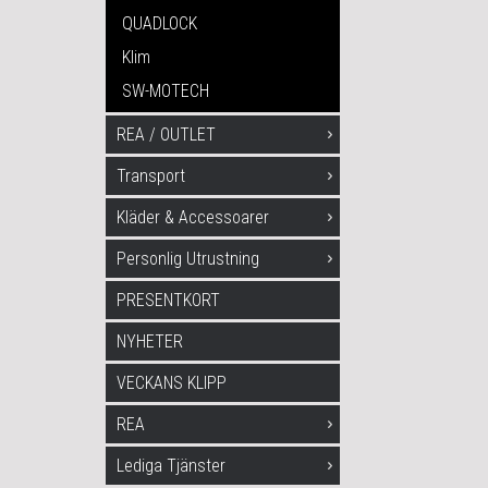
QUADLOCK
Klim
SW-MOTECH
REA / OUTLET
Transport
Kläder & Accessoarer
Personlig Utrustning
PRESENTKORT
NYHETER
VECKANS KLIPP
REA
Lediga Tjänster