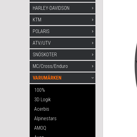
HARLEY-DAVIDSON
KTM
POLARIS
ATV/UTV
SNÖSKOTER
MC/Cross/Enduro
VARUMÄRKEN
100%
3D Logik
Acerbis
Alpinestars
AMOQ