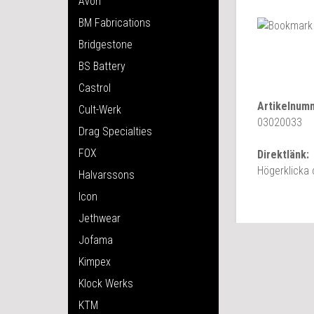
Avon
BM Fabrications
Bridgestone
BS Battery
Castrol
Artikelnum
Cult-Werk
03020033
Drag Specialties
FOX
Direktlänk:
Högerklicka
Halvarssons
Icon
Jethwear
Jofama
Kimpex
Klock Werks
KTM