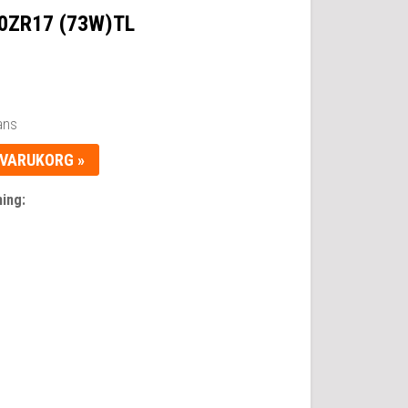
0ZR17 (73W)TL
ans
 VARUKORG »
ing: