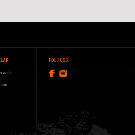
ELAR
FÖLJ OSS
ervdelar
delar
dson