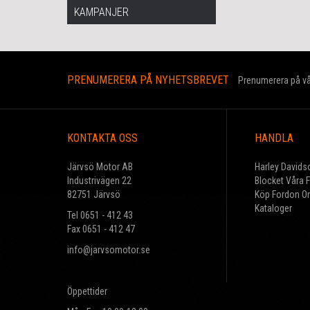
KAMPANJER
PRENUMERERA PÅ NYHETSBREVET
Prenumerera på vår
KONTAKTA OSS
HANDLA
Järvsö Motor AB
Harley Davids
Industrivägen 22
Blocket Våra 
82751 Järvsö
Köp Fordon On
Kataloger
Tel 0651 - 412 43
Fax 0651 - 412 47
info@jarvsomotor.se
Öppettider