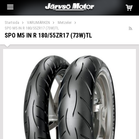
Startsida
VARUMÄRKEN
Metzeler
SPO M5 IN R 180/55ZR17 (73W)TL
SPO M5 IN R 180/55ZR17 (73W)TL