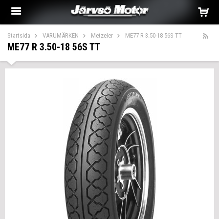
Startsida
VARUMÄRKEN
Metzeler
ME77 R 3.50-18 56S TT
ME77 R 3.50-18 56S TT