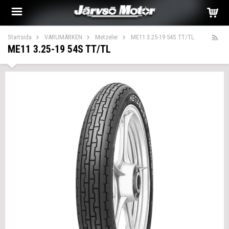
Startsida
VARUMÄRKEN
Metzeler
ME11 3.25-19 54S TT/TL
ME11 3.25-19 54S TT/TL