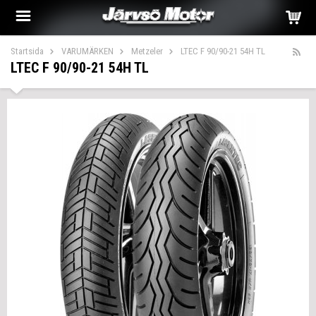
Startsida
VARUMÄRKEN
Metzeler
LTEC F 90/90-21 54H TL
LTEC F 90/90-21 54H TL