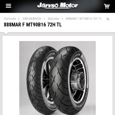
Startsida
VARUMÄRKEN
Metzeler
888MAR F MT90B16 72H TL
888MAR F MT90B16 72H TL