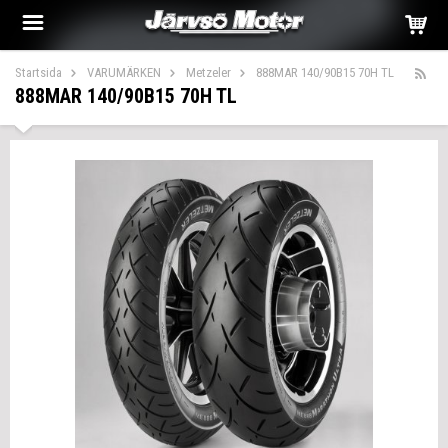
Startsida
VARUMÄRKEN
Metzeler
888MAR 140/90B15 70H TL
888MAR 140/90B15 70H TL