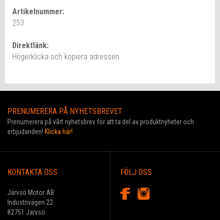
Artikelnummer:
253
Direktlänk:
Högerklicka och kopiera adressen
PRENUMERERA PÅ NYHETSBREVET
Prenumerera på vårt nyhetsbrev för att ta del av produktnyheter och
erbjudanden!
Klicka här!
KONTAKTA OSS
FÖLJ OSS
Järvsö Motor AB
Industrivägen 22
82751 Järvsö