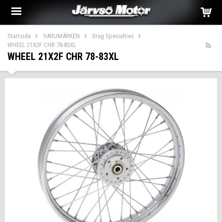
Startsida
VARUMÄRKEN
Drag Specialties
WHEEL 21X2F CHR 78-83XL
WHEEL 21X2F CHR 78-83XL