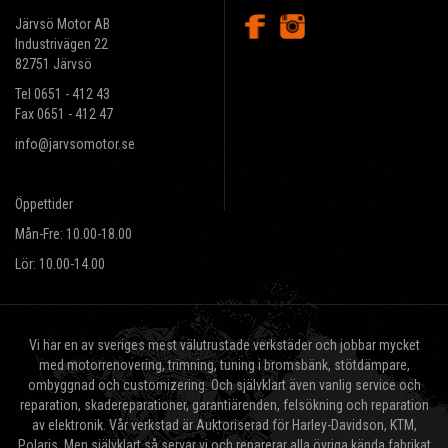
Järvsö Motor AB
Industrivägen 22
82751 Järvsö
Tel 0651 - 412 43
Fax 0651 - 412 47
info@jarvsomotor.se
Öppettider
Mån-Fre: 10.00-18.00
Lör: 10.00-14.00
Vi har en av sveriges mest välutrustade verkstäder och jobbar mycket
med motorrenovering, trimning, tuning i bromsbänk, stötdämpare,
ombyggnad och customizering. Och självklart även vanlig service och
reparation, skadereparationer, garantiärenden, felsökning och reparation
av elektronik. Vår verkstad är Auktoriserad för Harley-Davidson, KTM,
Polaris, Men självklart så servar vi och reparerar alla övriga kända fabrikat