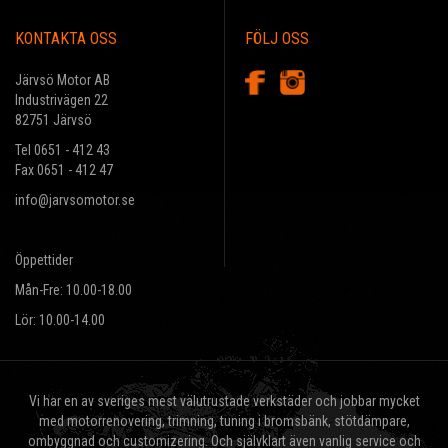
KONTAKTA OSS
FÖLJ OSS
Järvsö Motor AB
Industrivägen 22
82751 Järvsö
Tel 0651 - 412 43
Fax 0651 - 412 47
info@jarvsomotor.se
Öppettider
Mån-Fre: 10.00-18.00
Lör: 10.00-14.00
Vi har en av sveriges mest välutrustade verkstäder och jobbar mycket
med motorrenovering, trimning, tuning i bromsbänk, stötdämpare,
ombyggnad och customizering. Och självklart även vanlig service och