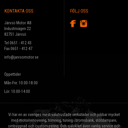
KONTAKTA OSS
FÖLJ OSS
Järvsö Motor AB
Industrivägen 22
82751 Järvsö
Tel 0651 - 412 43
Fax 0651 - 412 47
info@jarvsomotor.se
Öppettider
Mån-Fre: 10.00-18.00
Lör: 10.00-14.00
Vi har en av sveriges mest välutrustade verkstäder och jobbar mycket
med motorrenovering, trimning, tuning i bromsbänk, stötdämpare,
ombyggnad och customizering. Och självklart även vanlig service och