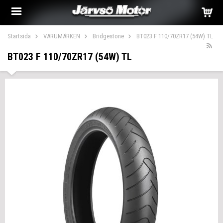
Startsida
VARUMÄRKEN
Bridgestone
BT023 F 110/70ZR17 (54W) TL
BT023 F 110/70ZR17 (54W) TL