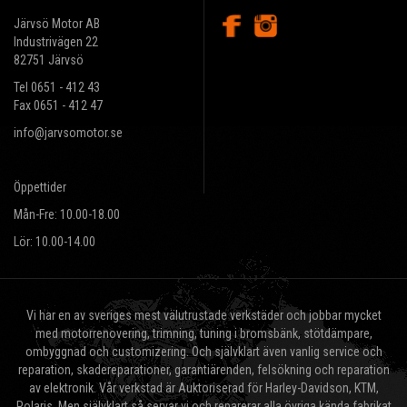
Järvsö Motor AB
Industrivägen 22
82751 Järvsö
Tel 0651 - 412 43
Fax 0651 - 412 47
info@jarvsomotor.se
Öppettider
Mån-Fre: 10.00-18.00
Lör: 10.00-14.00
Vi har en av sveriges mest välutrustade verkstäder och jobbar mycket
med motorrenovering, trimning, tuning i bromsbänk, stötdämpare,
ombyggnad och customizering. Och självklart även vanlig service och
reparation, skadereparationer, garantiärenden, felsökning och reparation
av elektronik. Vår verkstad är Auktoriserad för Harley-Davidson, KTM,
Polaris, Men självklart så servar vi och reparerar alla övriga kända fabrikat