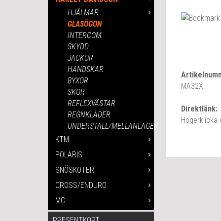
HJÄLMAR
GLASÖGON
INTERCOM
SKYDD
JACKOR
HANDSKAR
Artikelnum
BYXOR
MA32X
SKOR
REFLEXVÄSTAR
Direktlänk:
REGNKLÄDER
Högerklicka
UNDERSTÄLL/MELLANLAGER
KTM
POLARIS
SNÖSKOTER
CROSS/ENDURO
MC
PRESENTKORT