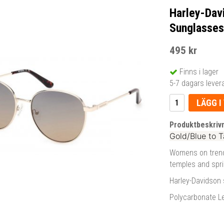
Harley-Dav
Sunglasses
495 kr
Finns i lager
5-7 dagars lever
LÄGG I
Produktbeskrivn
Gold/Blue to T
Womens on trend
temples and sprin
Harley-Davidson 
Polycarbonate L