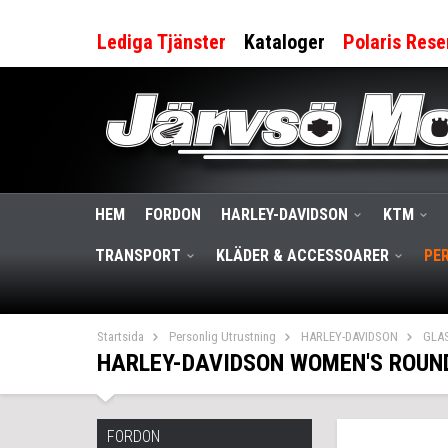
Lediga Tjänster
Kataloger
Polaris Rese
HEM
FORDON
HARLEY-DAVIDSON
KTM
TRANSPORT
KLÄDER & ACCESSOARER
PE
Startsida
Personlig Utrustning
HARLEY-DAVIDSON
GLA
HARLEY-DAVIDSON WOMEN'S ROUN
FORDON