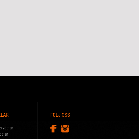
ELAR
FÖLJ OSS
ervdelar
delar