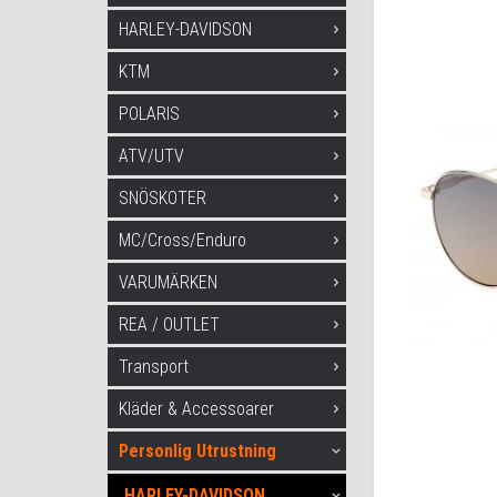
HARLEY-DAVIDSON
KTM
POLARIS
ATV/UTV
SNÖSKOTER
MC/Cross/Enduro
VARUMÄRKEN
REA / OUTLET
Transport
Kläder & Accessoarer
Personlig Utrustning
HARLEY-DAVIDSON