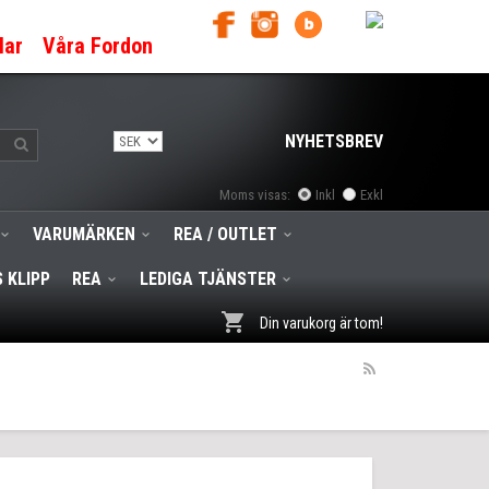
lar
Våra Fordon
NYHETSBREV
Moms visas:
Inkl
Exkl
VARUMÄRKEN
REA / OUTLET
 KLIPP
REA
LEDIGA TJÄNSTER
Din varukorg är tom!