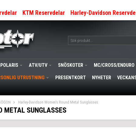
rvdelar
KTM Reservdelar
Harley-Davidson Reservde
POLARIS
ATV/UTV
SNÖSKOTER
MC/CROSS/ENDURO
RSONLIG UTRUSTNING
PRESENTKORT
NYHETER
VECKANS
SÖGON
Harley-Davidson Women's Round Metal Sunglasses
D METAL SUNGLASSES