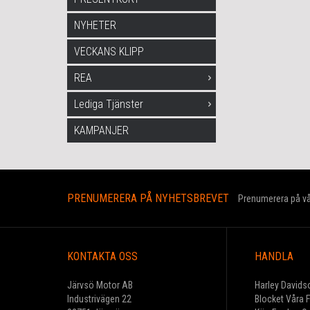
NYHETER
VECKANS KLIPP
REA
Lediga Tjänster
KAMPANJER
PRENUMERERA PÅ NYHETSBREVET
Prenumerera på vår
KONTAKTA OSS
HANDLA
Järvsö Motor AB
Harley Davids
Industrivägen 22
Blocket Våra 