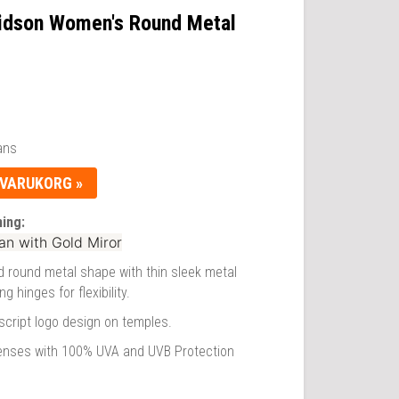
idson Women's Round Metal
ans
 VARUKORG »
ing:
an with Gold Miror
 round metal shape with thin sleek metal
g hinges for flexibility.
script logo design on temples.
enses with 100% UVA and UVB Protection