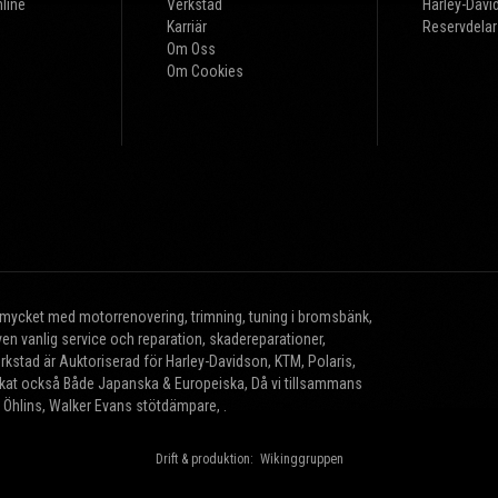
line
Verkstad
Harley-Davi
Karriär
Reservdelar
Om Oss
Om Cookies
r mycket med motorrenovering, trimning, tuning i bromsbänk,
n vanlig service och reparation, skadereparationer,
erkstad är Auktoriserad för Harley-Davidson, KTM, Polaris,
brikat också Både Japanska & Europeiska, Då vi tillsammans
, Öhlins, Walker Evans stötdämpare, .
Drift & produktion:
Wikinggruppen