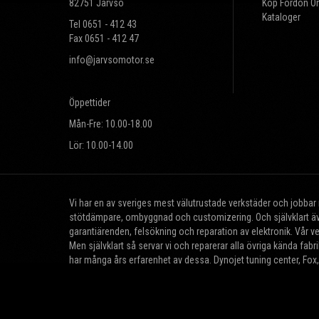
82751 Järvsö
Köp Fordon On
Kataloger
Tel 0651 - 412 43
Fax 0651 - 412 47
info@jarvsomotor.se
Öppettider
Mån-Fre: 10.00-18.00
Lör: 10.00-14.00
Vi har en av sveriges mest välutrustade verkstäder och jobba
stötdämpare, ombyggnad och customizering. Och självklart äve
garantiärenden, felsökning och reparation av elektronik. Vår v
Men självklart så servar vi och reparerar alla övriga kända fa
har många års erfarenhet av dessa. Dynojet tuning center, Fox