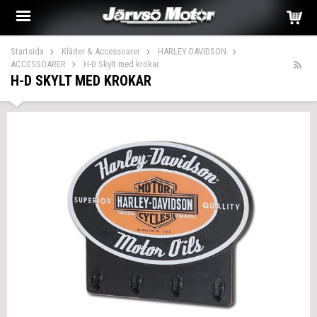
Startsida
Kläder & Accessoarer
HARLEY-DAVIDSON
ACCESSOARER
H-D Skylt med krokar
H-D SKYLT MED KROKAR