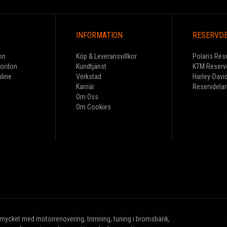
INFORMATION
RESERVD
on
Köp & Leveransvillkor
Polaris Res
Fordon
Kundtjänst
KTM Reserv
line
Verkstad
Harley-Davi
Karriär
Reservdelar
Om Oss
Om Cookies
r mycket med motorrenovering, trimning, tuning i bromsbänk,