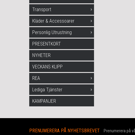
Transport
Kläder & Accessoarer
Personlig Utrustning
PRESENTKORT
NYHETER
VECKANS KLIPP
REA
Lediga Tjänster
KAMPANJER
PRENUMERERA PÅ NYHETSBREVET
Prenumerera på vår