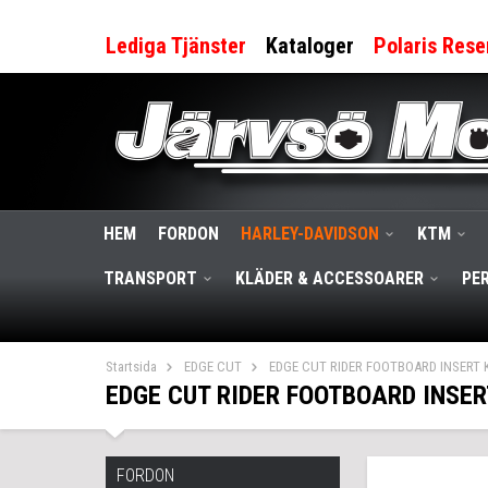
Lediga Tjänster
Kataloger
Polaris Rese
HEM
FORDON
HARLEY-DAVIDSON
KTM
TRANSPORT
KLÄDER & ACCESSOARER
PE
Startsida
EDGE CUT
EDGE CUT RIDER FOOTBOARD INSERT 
EDGE CUT RIDER FOOTBOARD INSER
FORDON