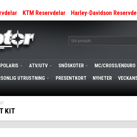
rvdelar
KTM Reservdelar
Harley-Davidson Reservde
POLARIS
ATV/UTV
SNÖSKOTER
MC/CROSS/ENDURO
RSONLIG UTRUSTNING
PRESENTKORT
NYHETER
VECKANS
KIT
T KIT