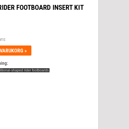
RIDER FOOTBOARD INSERT KIT
ans
 VARUKORG »
ing:
ditional-shaped rider footboards.