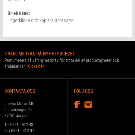
Direktlänk:
Högerklicka och kopiera adressen
PRENUMERERA PÅ NYHETSBREVET
Prenumerera på vårt nyhetsbrev för att ta del av produktnyheter och
erbjudanden!
Klicka här!
KONTAKTA OSS
FÖLJ OSS
Järvsö Motor AB
Industrivägen 22
82751 Järvsö
Tel 0651 - 412 43
Fax 0651 - 412 47