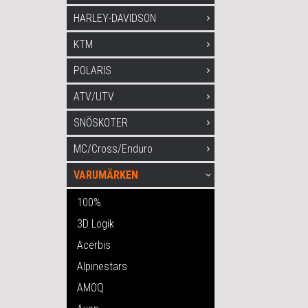
HARLEY-DAVIDSON
KTM
POLARIS
ATV/UTV
SNÖSKOTER
MC/Cross/Enduro
VARUMÄRKEN
100%
3D Logik
Acerbis
Alpinestars
AMOQ