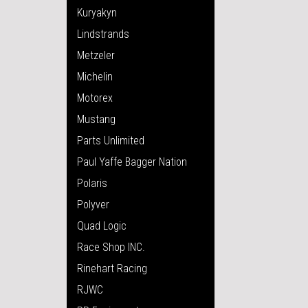
Kuryakyn
Lindstrands
Metzeler
Michelin
Motorex
Mustang
Parts Unlimited
Paul Yaffe Bagger Nation
Polaris
Polyver
Quad Logic
Race Shop INC.
Rinehart Racing
RJWC