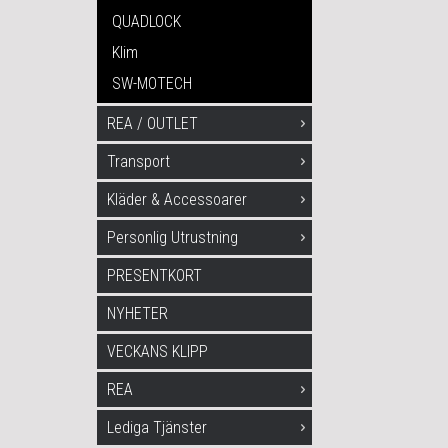
QUADLOCK
Klim
SW-MOTECH
REA / OUTLET
Transport
Kläder & Accessoarer
Personlig Utrustning
PRESENTKORT
NYHETER
VECKANS KLIPP
REA
Lediga Tjänster