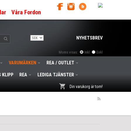
lar
Våra Fordon
NYHETSBREV
Moms visas:
Inkl
Exkl
VARUMÄRKEN
REA / OUTLET
 KLIPP
REA
LEDIGA TJÄNSTER
Din varukorg är tom!