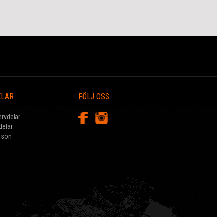
ELAR
FÖLJ OSS
ervdelar
delar
dson