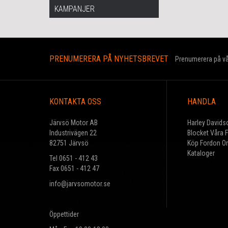
KAMPANJER
PRENUMERERA PÅ NYHETSBREVET
Prenumerera på vår
KONTAKTA OSS
HANDLA
Järvsö Motor AB
Harley Davids
Industrivägen 22
Blocket Våra 
82751 Järvsö
Köp Fordon On
Kataloger
Tel 0651 - 412 43
Fax 0651 - 412 47
info@jarvsomotor.se
Öppettider