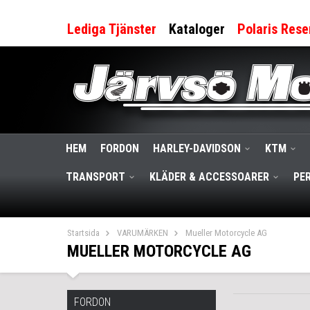
Lediga Tjänster
Kataloger
Polaris Rese
HEM
FORDON
HARLEY-DAVIDSON
KTM
TRANSPORT
KLÄDER & ACCESSOARER
PE
Startsida
VARUMÄRKEN
Mueller Motorcycle AG
MUELLER MOTORCYCLE AG
FORDON