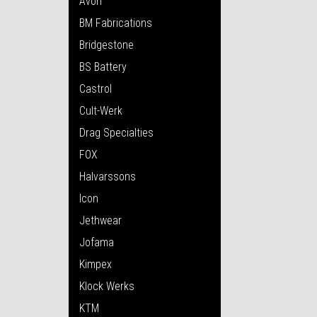
Avon
BM Fabrications
Bridgestone
BS Battery
Castrol
Cult-Werk
Drag Specialties
FOX
Halvarssons
Icon
Jethwear
Jofama
Kimpex
Klock Werks
KTM