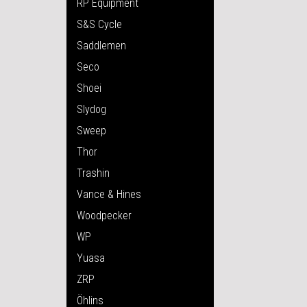
RP Equipment
S&S Cycle
Saddlemen
Seco
Shoei
Slydog
Sweep
Thor
Trashin
Vance & Hines
Woodpecker
WP
Yuasa
ZRP
Öhlins