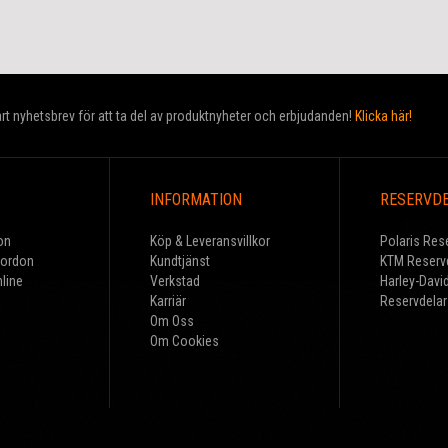
t nyhetsbrev för att ta del av produktnyheter och erbjudanden!
Klicka här!
INFORMATION
RESERVD
on
Köp & Leveransvillkor
Polaris Res
Fordon
Kundtjänst
KTM Reserv
line
Verkstad
Harley-Davi
Karriär
Reservdelar
Om Oss
Om Cookies