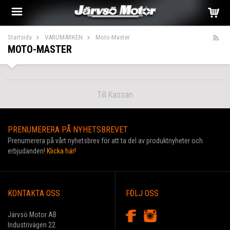
Startsida
VARUMÄRKEN
Moto-Master
MOTO-MASTER
Till Kassan
PRENUMERERA PÅ NYHETSBREVET
Prenumerera på vårt nyhetsbrev för att ta del av produktnyheter och
erbjudanden!
Klicka här!
KONTAKTA OSS
FÖLJ OSS
Järvsö Motor AB
Industrivägen 22