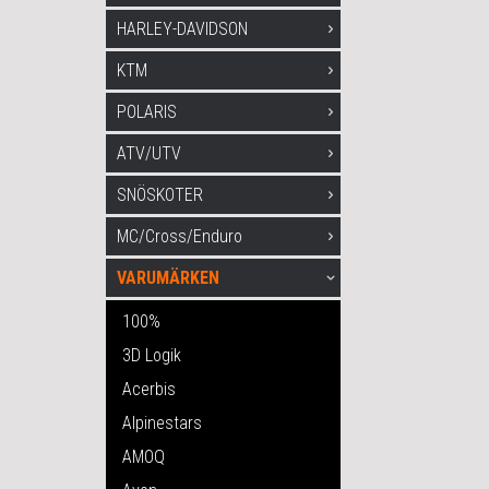
HARLEY-DAVIDSON
KTM
POLARIS
ATV/UTV
SNÖSKOTER
MC/Cross/Enduro
VARUMÄRKEN
100%
3D Logik
Acerbis
Alpinestars
AMOQ