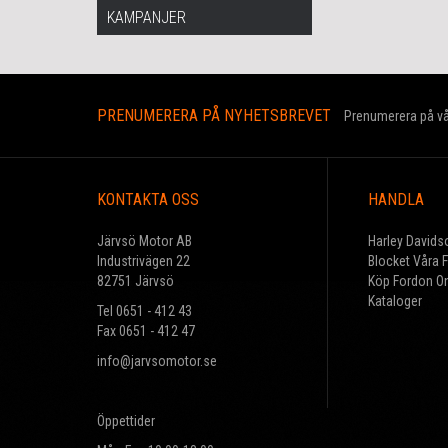
KAMPANJER
PRENUMERERA PÅ NYHETSBREVET
Prenumerera på vår
KONTAKTA OSS
HANDLA
Järvsö Motor AB
Harley Davids
Industrivägen 22
Blocket Våra 
82751 Järvsö
Köp Fordon On
Kataloger
Tel 0651 - 412 43
Fax 0651 - 412 47
info@jarvsomotor.se
Öppettider