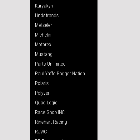
Kuryakyn
Lindstrands
Metzeler
Michelin
Motorex
Mustang
Parts Unlimited
Paul Yaffe Bagger Nation
Polaris
Polyver
Quad Logic
Race Shop INC.
Rinehart Racing
RJWC