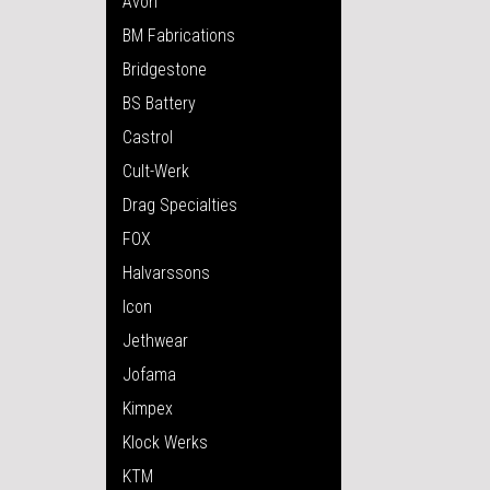
Avon
BM Fabrications
Bridgestone
BS Battery
Castrol
Cult-Werk
Drag Specialties
FOX
Halvarssons
Icon
Jethwear
Jofama
Kimpex
Klock Werks
KTM