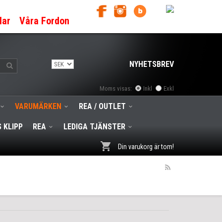
lar
Våra Fordon
NYHETSBREV
Moms visas:
Inkl
Exkl
VARUMÄRKEN
REA / OUTLET
 KLIPP
REA
LEDIGA TJÄNSTER
Din varukorg är tom!