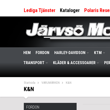
Lediga Tjänster
Kataloger
Polaris Rese
HEM
FORDON
HARLEY-DAVIDSON
KTM
TRANSPORT
KLÄDER & ACCESSOARER
PE
Startsida
VARUMÄRKEN
K&N
K&N
FORDON