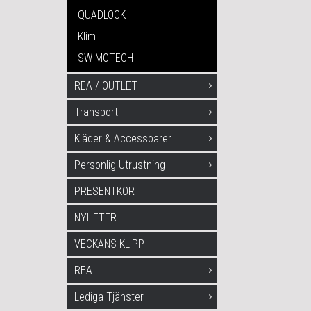
QUADLOCK
Klim
SW-MOTECH
REA / OUTLET
Transport
Kläder & Accessoarer
Personlig Utrustning
PRESENTKORT
NYHETER
VECKANS KLIPP
REA
Lediga Tjänster