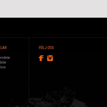
ELAR
FÖLJ OSS
ervdelar
delar
dson