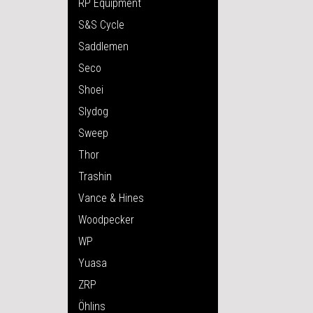
RP Equipment
S&S Cycle
Saddlemen
Seco
Shoei
Slydog
Sweep
Thor
Trashin
Vance & Hines
Woodpecker
WP
Yuasa
ZRP
Öhlins