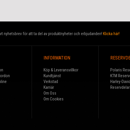
t nyhetsbrev för att ta del av produktnyheter och erbjudanden!
Klicka här!
INFORMATION
RESERVD
on
Köp & Leveransvillkor
Polaris Res
Fordon
Kundtjänst
KTM Reserv
line
Verkstad
Harley-Davi
Karriär
Reservdelar
Om Oss
Om Cookies