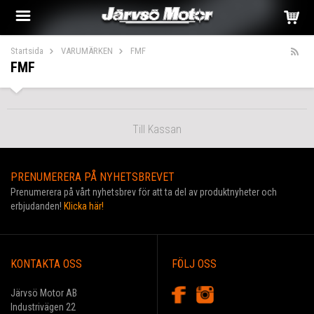
Startsida
VARUMÄRKEN
FMF
FMF
Till Kassan
PRENUMERERA PÅ NYHETSBREVET
Prenumerera på vårt nyhetsbrev för att ta del av produktnyheter och
erbjudanden!
Klicka här!
KONTAKTA OSS
FÖLJ OSS
Järvsö Motor AB
Industrivägen 22