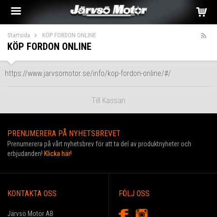
Startsida
KÖP FORDON ONLINE
KÖP FORDON ONLINE
https://www.jarvsomotor.se/info/kop-fordon-online/#/
Till Kassan
PRENUMERERA PÅ NYHETSBREVET
Prenumerera på vårt nyhetsbrev för att ta del av produktnyheter och
erbjudanden!
Klicka här!
KONTAKTA OSS
FÖLJ OSS
Järvsö Motor AB