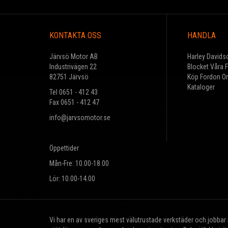
KONTAKTA OSS
HANDLA
Järvsö Motor AB
Harley Davids
Industrivägen 22
Blocket Våra 
82751 Järvsö
Köp Fordon On
Kataloger
Tel 0651 - 412 43
Fax 0651 - 412 47
info@jarvsomotor.se
Öppettider
Mån-Fre: 10.00-18.00
Lör: 10.00-14.00
Vi har en av sveriges mest välutrustade verkstäder och jobba