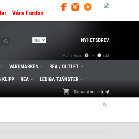
lar
Våra Fordon
NYHETSBREV
Moms visas:
Inkl
Exkl
VARUMÄRKEN
REA / OUTLET
 KLIPP
REA
LEDIGA TJÄNSTER
Din varukorg är tom!