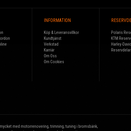
INFORMATION
RESERVD
on
Köp & Leveransvillkor
Polaris Res
Fordon
Kundtjänst
KTM Reserv
line
Verkstad
Harley-Davi
Karriär
Reservdelar
Om Oss
Om Cookies
r mycket med motorrenovering, trimning, tuning i bromsbänk,