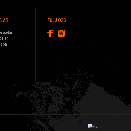
ELAR
FÖLJ OSS
ervdelar
delar
dson