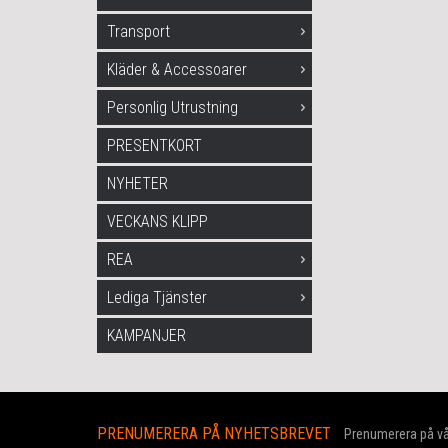
Transport
Kläder & Accessoarer
Personlig Utrustning
PRESENTKORT
NYHETER
VECKANS KLIPP
REA
Lediga Tjänster
KAMPANJER
PRENUMERERA PÅ NYHETSBREVET
Prenumerera på vår