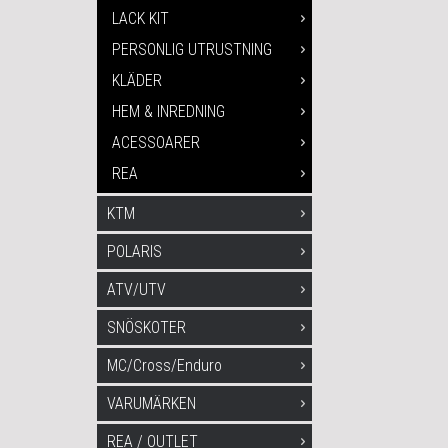
LACK KIT
PERSONLIG UTRUSTNING
KLÄDER
HEM & INREDNING
ACESSOARER
REA
KTM
POLARIS
ATV/UTV
SNÖSKOTER
MC/Cross/Enduro
VARUMÄRKEN
REA / OUTLET