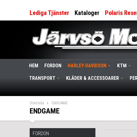
Lediga Tjänster
Kataloger
Polaris Rese
HEM
FORDON
HARLEY-DAVIDSON
KTM
TRANSPORT
KLÄDER & ACCESSOARER
PE
Startsida
ENDGAME
ENDGAME
FORDON