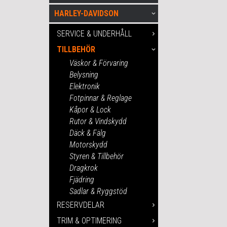
HARLEY-DAVIDSON
SERVICE & UNDERHÅLL
TILLBEHÖR
Väskor & Förvaring
Belysning
Elektronik
Fotpinnar & Reglage
Kåpor & Lock
Rutor & Vindskydd
Däck & Fälg
Motorskydd
Styren & Tillbehör
Dragkrok
Fjädring
Sadlar & Ryggstöd
RESERVDELAR
TRIM & OPTIMERING